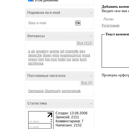
в этом дневнике
Добавить комм
Введите свое имя и
Подписка по e-mail
-
Регистрация
Текст коммен
Интересы
-
Все (313)
a
air
amatory
anime
art
charlotte
day
depeche
down
emo
evanescence
good
green
him
hip-hop
hotel
icq
jane
korn
lacrimosa
Проверка орфог
Постоянные читатели
-
Все (3)
Germania
Glamourly
seniorsimak
Статистика
-
Создан: 13.08.2006
Записей: 2151
Комментариев: 7
Написано: 2152