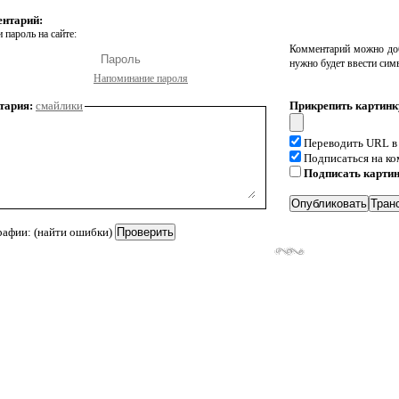
ентарий:
 пароль на сайте:
Комментарий можно доб
нужно будет ввести сим
Напоминание пароля
тария:
смайлики
Прикрепить картинк
Переводить URL в
Подписаться на к
Подписать карти
рафии: (найти ошибки)