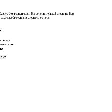
авить без регистрации. На дополнительной странице Вам
волы с изображения в специальное поле.
у:
 ссылку
омментарии
нку