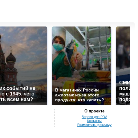
СМИ: В
их событий не
полице
В магазинах России
о с 1945: чего
машину
ажиотаж из-за этого
ть всем нам?
подожг
продукта: что купить?
О проекте
Версия для PDA
Контакты
Разместить рекламу