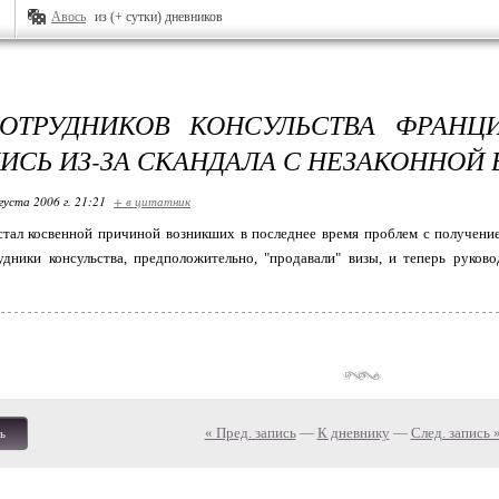
Авось
из (+ сутки) дневников
СОТРУДНИКОВ КОНСУЛЬСТВА ФРАНЦ
ИСЬ ИЗ-ЗА СКАНДАЛА С НЕЗАКОННОЙ 
густа 2006 г. 21:21
+ в цитатник
стал косвенной причиной возникших в последнее время проблем с получени
трудники консульства, предположительно, "продавали" визы, и теперь руко
« Пред. запись
—
К дневнику
—
След. запись 
ь