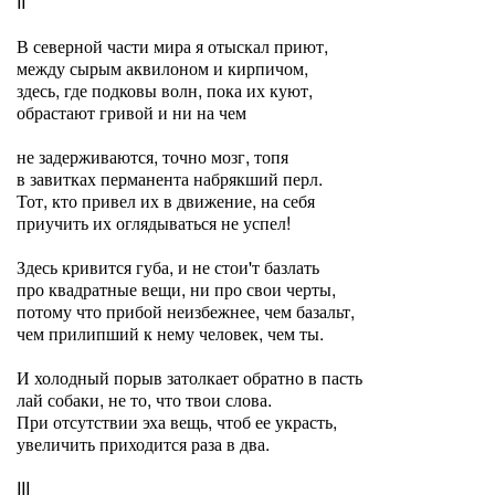
II
В северной части мира я отыскал приют,
между сырым аквилоном и кирпичом,
здесь, где подковы волн, пока их куют,
обрастают гривой и ни на чем
не задерживаются, точно мозг, топя
в завитках перманента набрякший перл.
Тот, кто привел их в движение, на себя
приучить их оглядываться не успел!
Здесь кривится губа, и не стои'т базлать
про квадратные вещи, ни про свои черты,
потому что прибой неизбежнее, чем базальт,
чем прилипший к нему человек, чем ты.
И холодный порыв затолкает обратно в пасть
лай собаки, не то, что твои слова.
При отсутствии эха вещь, чтоб ее украсть,
увеличить приходится раза в два.
III