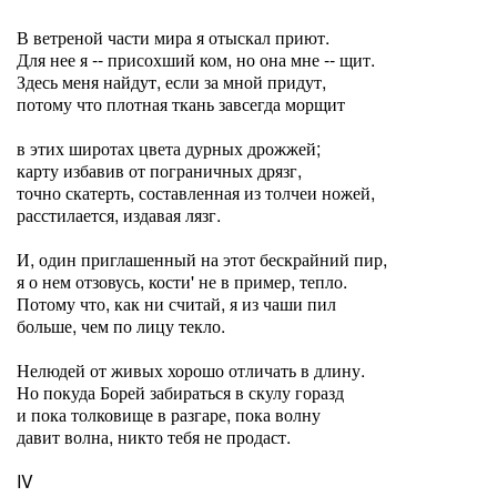
В ветреной части мира я отыскал приют.
Для нее я -- присохший ком, но она мне -- щит.
Здесь меня найдут, если за мной придут,
потому что плотная ткань завсегда морщит
в этих широтах цвета дурных дрожжей;
карту избавив от пограничных дрязг,
точно скатерть, составленная из толчеи ножей,
расстилается, издавая лязг.
И, один приглашенный на этот бескрайний пир,
я о нем отзовусь, кости' не в пример, тепло.
Потому что, как ни считай, я из чаши пил
больше, чем по лицу текло.
Нелюдей от живых хорошо отличать в длину.
Но покуда Борей забираться в скулу горазд
и пока толковище в разгаре, пока волну
давит волна, никто тебя не продаст.
IV