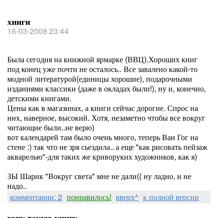
хниги
16-03-2008 23:44
Была сегодня на книжной ярмарке (ВВЦ).Хороших книг
под конец уже почти не осталось.. Все завалено какой-то
модной литературой(единицы хорошие), подарочными
изданиями классики (даже в окладах были!), ну и, конечно,
детскими книгами.
Цены как в магазинах, а книги сейчас дорогие. Спрос на
них, наверное, высокий. Хотя, незаметно чтобы все вокруг
читающие были..не верю)
вот календарей там было очень много, теперь Ван Гог на
стене :) так что не зря сьездила.. а еще "как рисовать пейзаж
акварелью"-для таких же криворуких художников, как я)
ЗЫ Шарик "Вокруг света" мне не дали(( ну ладно, и не
надо..
комментарии: 2
понравилось!
вверх^
к полной версии
хочу такую книгу