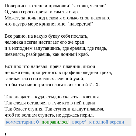
Повернись к стене и промолви: "я сплю, я сплю".
Одеяло серого цвета, и сам ты стар.
Может, за ночь под веком я столько снов накоплю,
что наутро море крикнет мне: "наверстал!"
Все равно, на какую букву себя послать,
человека всегда настигает его же храп,
и в исподнем запутавшись, где ералаш, где гладь,
шевелясь, разбираешь, как донный краб.
Вот про что напевал, пряча плавник, лихой
небожитель, прощенного в профиль бледней греха,
заливая глаза на камнях ледяной ухой,
чтобы ты навострился слагать из костей И. Х.
Так впадает -- куда, стыдно сказать -- клешня.
Так следы оставляет в туче кто в ней парил.
Так белеет ступня. Так ступени кладут плашмя,
чтоб по волнам ступать, не держась перил.
комментарии: 0
понравилось!
вверх^
к полной версии
!