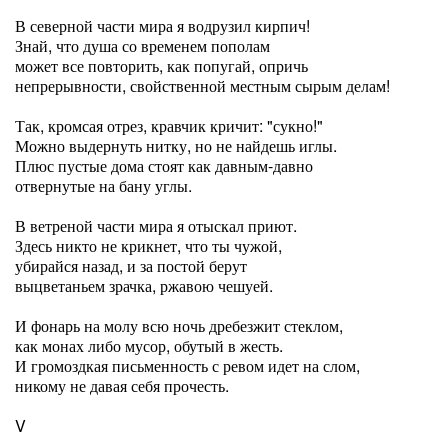
В северной части мира я водрузил кирпич!
Знай, что душа со временем пополам
может все повторить, как попугай, опричь
непрерывности, свойственной местным сырым делам!
Так, кромсая отрез, кравчик кричит: "сукно!"
Можно выдернуть нитку, но не найдешь иглы.
Плюс пустые дома стоят как давным-давно
отвернутые на бану углы.
В ветреной части мира я отыскал приют.
Здесь никто не крикнет, что ты чужой,
убирайся назад, и за постой берут
выцветаньем зрачка, ржавою чешуей.
И фонарь на молу всю ночь дребезжит стеклом,
как монах либо мусор, обутый в жесть.
И громоздкая письменность с ревом идет на слом,
никому не давая себя прочесть.
V