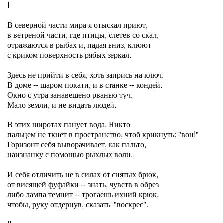
I
В северной части мира я отыскал приют,
в ветреной части, где птицы, слетев со скал,
отражаются в рыбах и, падая вниз, клюют
с криком поверхность рябых зеркал.
Здесь не прийти в себя, хоть запрись на ключ.
В доме -- шаром покати, и в станке -- кондей.
Окно с утра занавешено рванью туч.
Мало земли, и не видать людей.
В этих широтах панует вода. Никто
пальцем не ткнет в пространство, чтоб крикнуть: "вон!"
Горизонт себя выворачивает, как пальто,
наизнанку с помощью рыхлых волн.
И себя отличить не в силах от снятых брюк,
от висящей фуфайки -- знать, чувств в обрез
либо лампа темнит -- трогаешь ихний крюк,
чтобы, руку отдернув, сказать: "воскрес".