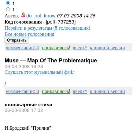
1
1
Автор:
do_not_know
07-03-2008 14:36
Код голосования
- [poll=737253]
Перейти к результатам (
5
голосовавших)
Все новые голосования
комментарии: 4
понравилось!
вверх^
к полной версии
Muse — Map Of The Problematique
06-03-2008 19:28
Слушать этот музыкальный файл
/
комментарии: 0
понравилось!
вверх^
к полной версии
шшыкарные стихи
06-03-2008 17:32
И.Бродский "Прилив"