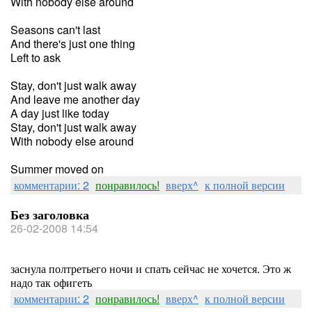
With nobody else around
Seasons can't last
And there's just one thing
Left to ask
Stay, don't just walk away
And leave me another day
A day just like today
Stay, don't just walk away
With nobody else around
Summer moved on
комментарии: 2
понравилось!
вверх^
к полной версии
Без заголовка
26-02-2008 14:54
заснула полтретьего ночи и спать сейчас не хочется. Это ж
надо так офигеть
комментарии: 2
понравилось!
вверх^
к полной версии