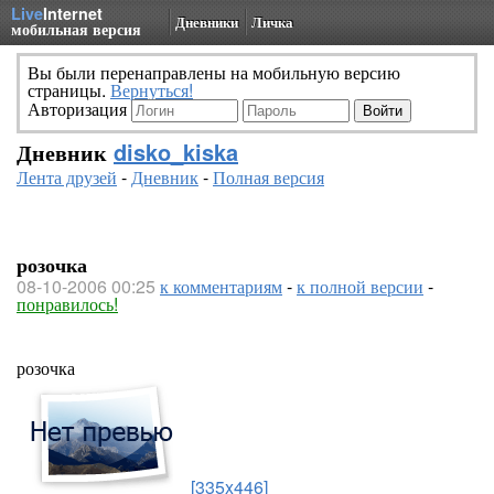
Live
Internet
Дневники
Личка
мобильная версия
Вы были перенаправлены на мобильную версию
страницы.
Вернуться!
Авторизация
Дневник
disko_kiska
Лента друзей
-
Дневник
-
Полная версия
розочка
08-10-2006 00:25
к комментариям
-
к полной версии
-
понравилось!
розочка
[335x446]