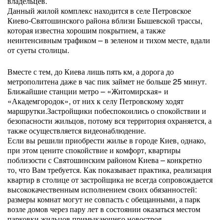
владельцев.
Данный жилой комплекс находится в селе Петровское
Киево-Святошинского района вблизи Бышевской трассы,
которая известна хорошим покрытием, а также
неинтенсивным трафиком – в зеленом и тихом месте, вдали
от суеты столицы.
Вместе с тем, до Киева лишь пять км, а дорога до
метрополитена даже в час пик займет не больше 25 минут.
Ближайшие станции метро – «Житомирская» и
«Академгородок», от них к селу Петровскому ходят
маршрутки.Застройщики побеспокоились о спокойствии и
безопасности жильцов, потому вся территория охраняется, а
также осуществляется видеонаблюдение.
Если вы решили приобрести жилье в городе Киев, однако,
при этом цените спокойствие и комфорт, квартиры
поблизости с Святошинским районом Киева – конкретно
то, что Вам требуется. Как показывает практика, реализация
квартир в столице от застройщика не всегда сопровождается
высококачественным исполнением своих обязанностей:
размеры комнат могут не совпасть с обещанными, а парк
возле домов через пару лет в состоянии оказаться местом
парковки жильцов примыкающего новостроя.