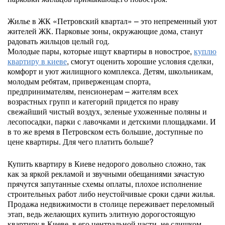
Жилье в ЖК «Петровский квартал» – это непременный уют
жителей ЖК. Парковые зоны, окружающие дома, станут
радовать жильцов целый год.
Молодые пары, которые ищут квартиры в новострое,
куплю
квартиру в киеве
, смогут оценить хорошие условия сделки,
комфорт и уют жилищного комплекса. Детям, школьникам,
молодым ребятам, приверженцам спорта,
предпринимателям, пенсионерам – жителям всех
возрастных групп и категорий придется по нраву
свежайший чистый воздух, зеленые ухоженные поляны и
лесопосадки, парки с лавочками и детскими площадками. И
в то же время в Петровском есть большие, доступные по
цене квартиры. Для чего платить больше?
Купить квартиру в Киеве недорого довольно сложно, так
как за яркой рекламой и звучными обещаниями зачастую
прячутся запутанные схемы оплаты, плохое исполнение
строительных работ либо неустойчивые сроки сдачи жилья.
Продажа недвижимости в столице переживает переломный
этап, ведь желающих купить элитную дорогостоящую
квартиру в Киеве, в его центральной части, не слишком