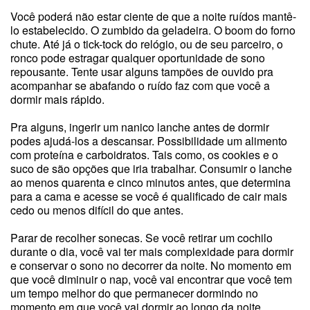
Você poderá não estar ciente de que a noite ruídos mantê-
lo estabelecido. O zumbido da geladeira. O boom do forno
chute. Até já o tick-tock do relógio, ou de seu parceiro, o
ronco pode estragar qualquer oportunidade de sono
repousante. Tente usar alguns tampões de ouvido pra
acompanhar se abafando o ruído faz com que você a
dormir mais rápido.
Pra alguns, ingerir um nanico lanche antes de dormir
podes ajudá-los a descansar. Possibilidade um alimento
com proteína e carboidratos. Tais como, os cookies e o
suco de são opções que iria trabalhar. Consumir o lanche
ao menos quarenta e cinco minutos antes, que determina
para a cama e acesse se você é qualificado de cair mais
cedo ou menos difícil do que antes.
Parar de recolher sonecas. Se você retirar um cochilo
durante o dia, você vai ter mais complexidade para dormir
e conservar o sono no decorrer da noite. No momento em
que você diminuir o nap, você vai encontrar que você tem
um tempo melhor do que permanecer dormindo no
momento em que você vai dormir ao longo da noite.