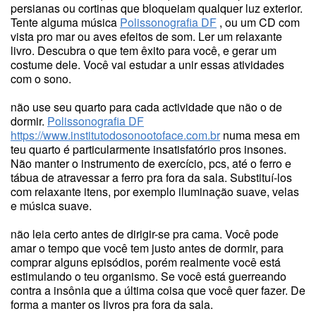
persianas ou cortinas que bloqueiam qualquer luz exterior.
Tente alguma música
Polissonografia DF
, ou um CD com
vista pro mar ou aves efeitos de som. Ler um relaxante
livro. Descubra o que tem êxito para você, e gerar um
costume dele. Você vai estudar a unir essas atividades
com o sono.
não use seu quarto para cada actividade que não o de
dormir.
Polissonografia DF
https://www.institutodosonootoface.com.br
numa mesa em
teu quarto é particularmente insatisfatório pros insones.
Não manter o instrumento de exercício, pcs, até o ferro e
tábua de atravessar a ferro pra fora da sala. Substituí-los
com relaxante itens, por exemplo iluminação suave, velas
e música suave.
não leia certo antes de dirigir-se pra cama. Você pode
amar o tempo que você tem justo antes de dormir, para
comprar alguns episódios, porém realmente você está
estimulando o teu organismo. Se você está guerreando
contra a insônia que a última coisa que você quer fazer. De
forma a manter os livros pra fora da sala.