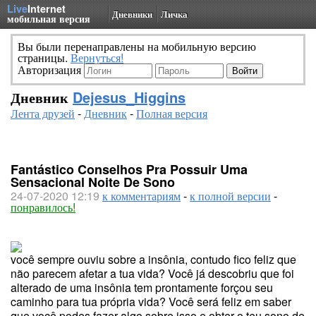
Live
Internet
Дневники
Личка
мобильная версия
Вы были перенаправлены на мобильную версию
страницы.
Вернуться!
Авторизация
Дневник
Dejesus_Higgins
Лента друзей
-
Дневник
-
Полная версия
Fantástico Conselhos Pra Possuir Uma
Sensacional Noite De Sono
24-07-2020 12:19
к комментариям
-
к полной версии
-
понравилось!
você sempre ouviu sobre a insônia, contudo fico feliz que
não parecem afetar a tua vida? Você já descobriu que foi
alterado de uma insônia tem prontamente forçou seu
caminho para tua própria vida? Você será feliz em saber
que você podes fazer algo sobre isso e obter o teu sono de