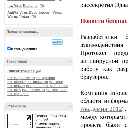
рассекретил Эдва
::::: VirusTotal :::::
-
(0)
AntiVir Virus Descriptions - Virus,
Worm, Trojan
-
(0)
Новости безопа
Поиск по дневнику
-
Разработчики 
взаимодействи
в этом дневнике
Протокол пред
антивирусной пр
Трансляции
-
работу как раз
Список трансляций
браузеров.
rss_kaspersky_ru
rss_agnitum
rss_aladdin
rss_infowatch
rss_kerio
rss_netwall
rss_panda
rss_safe_n_sec
rss_activ
rss_infosec_ru
rss_sec_code
Компания Infotec
rss_cryptopro
области информа
Статистика
-
Академия 2012
".
между которыми 
Создан: 30.04.2004
Записей:
проекта были с
Комментариев: