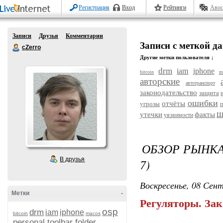
Регистрация
Вход
Рейтинги
Авос
Записи
Друзья
Комментарии
Записи с меткой д
cZerro
Другие метки пользователя ↓
drm
iam
iphone
bitcoin
m
авторские
автотранспорт
законодательство
защита
ошибки
отчёты
угрозы
п
ш
утечки
факты
уязвимости
ОБЗОР РЫНКА
В друзья
7)
Воскресенье, 08 Сент
Метки
-
Регуляторы. Зак
osp
drm
iam
iphone
bitcoin
macos
personal toolbar folder