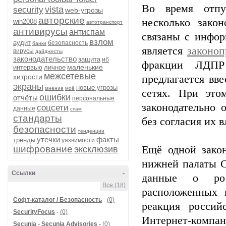
Во время отпу
vista
security
web-угрозы
авторские
несколько зако
win2008
автотранспорт
антивирусы
антиспам
связаны с инфор
взлом
аудит
безопасность
банки
является
законоп
вирусы
дайджесты
законодательство
защита
иб
фракции ЛДПР
маленькие
интервью
личное
межсетевые
хитрости
предлагается вв
экраны
новые угрозы
мнение
моё
сетях. При это
ошибки
отчёты
персональные
законодательно 
соцсети
данные
спам
стандарты
без согласия их в
безопасности
тенденции
утечки
факты
тренды
уязвимости
шифрование
Ещё одной закон
эксклюзив
нижней палаты 
Ссылки
-
данные о рос
Все (18)
расположенных 
Софт-каталог / Безопасность
-
(0)
реакция россий
SecurityFocus
-
(0)
Интернет-компан
Secunia - Secunia Advisories
-
(0)