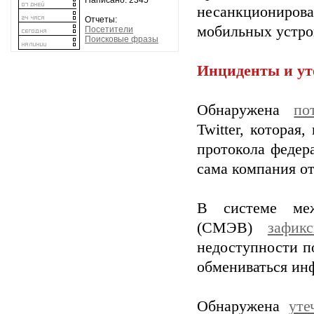
Написано: 2345
несанкциониров
Отчеты:
мобильных устрой
Посетители
Поисковые фразы
Инциденты и ут
Обнаружена
по
Twitter, которая
протокола федер
сама компания от
В системе межв
(СМЭВ)
зафик
недоступности п
обмениваться ин
Обнаружена
уте