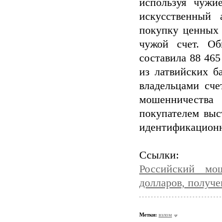
используя чужие
искусственный
покупку ценных 
чужой счет. Об
составила 88 46
из латвийских б
владельцами сче
мошенничества
покупателем выс
идентификацион
Ссылки:
Российский мо
долларов, получе
Метки:
взлом