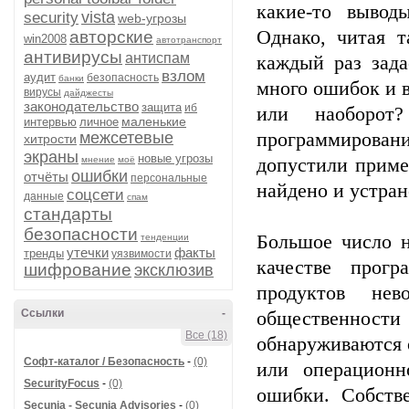
какие-то вывод
vista
security
web-угрозы
Однако, читая т
авторские
win2008
автотранспорт
антивирусы
антиспам
каждый раз зада
взлом
аудит
безопасность
банки
много ошибок и в
вирусы
дайджесты
законодательство
защита
иб
или наоборот
маленькие
интервью
личное
межсетевые
программирова
хитрости
экраны
новые угрозы
мнение
моё
допустили приме
ошибки
отчёты
персональные
найдено и устран
соцсети
данные
спам
стандарты
безопасности
Большое число 
тенденции
утечки
факты
тренды
уязвимости
качестве прог
шифрование
эксклюзив
продуктов нев
Ссылки
-
общественности
Все (18)
обнаруживаются 
Софт-каталог / Безопасность
-
(0)
или операционн
SecurityFocus
-
(0)
ошибки. Собств
Secunia - Secunia Advisories
-
(0)