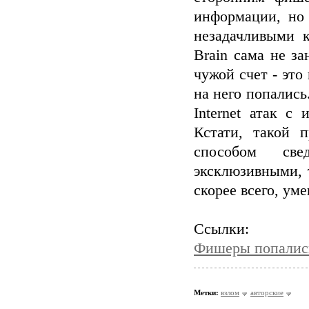
информации, но
незадачливыми к
Brain сама не з
чужой счет - эт
на него попались
Internet атак с
Кстати, такой 
способом све
эксклюзивными, 
скорее всего, ум
Ссылки:
Фишеры попались
Метки:
взлом
авторские