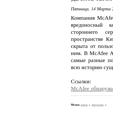
Пятница, 14 Марта 2
Компания McAfee
вредоносный к
стороннего се
пространстве Ки
скрыта от польз
ним. В McAfee A
самые разные по
всю историю суще
Ссылки:
McAfee обнаружи
Метки:
взлом
авторские