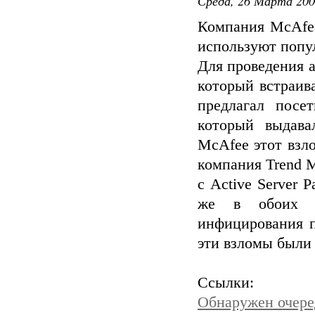
Среда, 26 Марта 200
Компания McAfee
используют попу
Для проведения а
который встраива
предлагал посет
который выдава
McAfee этот взло
компания Trend 
с Active Server 
же в обоих вз
инфицирования п
эти взломы были
Ссылки:
Обнаружен очере