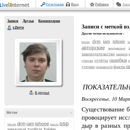
Регистрация
Вход
Рейтинги
Авос
Записи
Друзья
Комментарии
Записи с меткой в
cZerro
Другие метки пользователя ↓
drm
iam
iphone
bitcoin
m
авторские
автотранспорт
законодательство
защита
ошибки
отчёты
угрозы
п
ш
утечки
факты
уязвимости
ПОКАЗАТЕЛЬ
В друзья
Воскресенье, 10 Март
Существование б
Метки
-
провоцирует исс
osp
drm
iam
iphone
дыр в разных пр
bitcoin
macos
personal toolbar folder