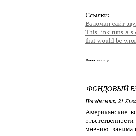
Ссылки:
Взломан сайт з
This link runs a s
that would be wro
Метки:
взлом
ФОНДОВЫЙ В
Понедельник, 21 Янва
Американские к
ответственност
мнению занимал