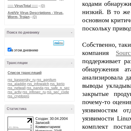
кодами обнаружи
::::: VirusTotal :::::
-
(0)
низкий. В то же
AntiVir Virus Descriptions - Virus,
Worm, Trojan
-
(0)
основном критич
поскольку приво
Поиск по дневнику
-
Собственно, таки
в этом дневнике
компания
Sourc
поддерживает ра
Трансляции
-
обнаружения а
Список трансляций
анализировала да
rss_kaspersky_ru
rss_agnitum
rss_aladdin
rss_infowatch
rss_kerio
выводы укладыв
rss_netwall
rss_panda
rss_safe_n_sec
rss_activ
rss_infosec_ru
rss_sec_code
закрытые проду
rss_cryptopro
почему-то оцени
Статистика
-
уязвимостям от
уязвимости Linu
Создан: 30.04.2004
Записей:
комплект пост
Комментариев: