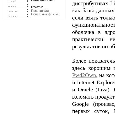
Написано: 2345
дистрибутивах L
Отчеты:
как базы данных
Посетители
Поисковые фразы
если взять толь
функциональнос
оболочка в ядр
практически н
результатов по 
Более показател
здесь хорошим 
Pwd2Own
, на ко
и Internet Explo
и Oracle (Java)
взломать продукт
Google (произв
первых суток, 