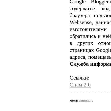
Google Blogger
содержится код
браузера польз
Websense, данна
изготовителями
обратились к не
в других отно
страницах Googl
адреса, помещаем
Служба информ
Ссылки:
Спам 2.0
Метки:
антиспам