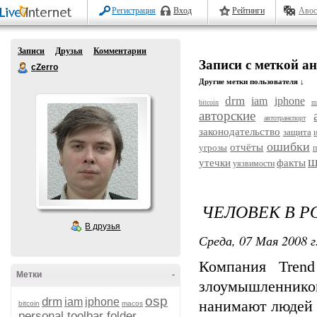
Регистрация
Вход
Рейтинги
Авос
Записи
Друзья
Комментарии
Записи с меткой а
cZerro
Другие метки пользователя ↓
drm
iam
iphone
bitcoin
m
авторские
автотранспорт
законодательство
защита
ошибки
отчёты
угрозы
п
ш
утечки
факты
уязвимости
ЧЕЛОВЕК В Р
В друзья
Среда, 07 Мая 2008 г
Компания Trend
Метки
-
злоумышленник
osp
drm
iam
iphone
нанимают людей 
bitcoin
macos
personal toolbar folder