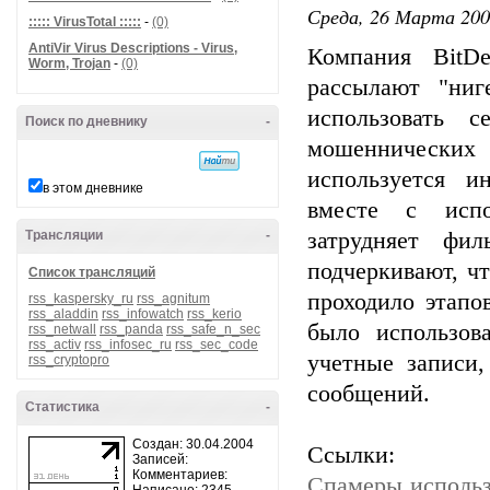
Среда, 26 Марта 200
::::: VirusTotal :::::
-
(0)
AntiVir Virus Descriptions - Virus,
Компания BitDe
Worm, Trojan
-
(0)
рассылают "ниг
использовать 
Поиск по дневнику
-
мошеннически
используется и
в этом дневнике
вместе с испо
Трансляции
-
затрудняет фил
подчеркивают, ч
Список трансляций
проходило этапо
rss_kaspersky_ru
rss_agnitum
rss_aladdin
rss_infowatch
rss_kerio
было использов
rss_netwall
rss_panda
rss_safe_n_sec
rss_activ
rss_infosec_ru
rss_sec_code
учетные записи
rss_cryptopro
сообщений.
Статистика
-
Создан: 30.04.2004
Ссылки:
Записей:
Комментариев:
Спамеры использ