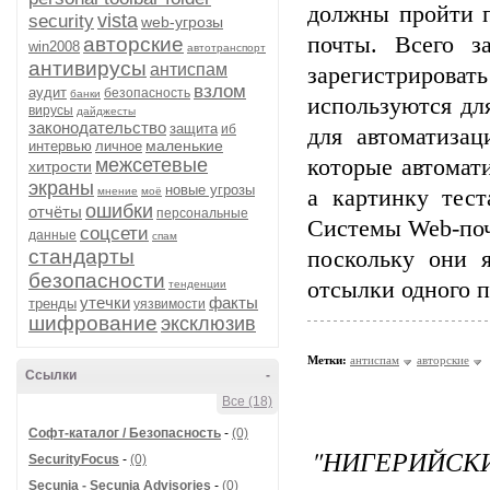
должны пройти п
vista
security
web-угрозы
почты. Всего з
авторские
win2008
автотранспорт
антивирусы
антиспам
зарегистрироват
взлом
аудит
безопасность
банки
используются дл
вирусы
дайджесты
законодательство
защита
иб
для автоматизац
маленькие
интервью
личное
межсетевые
которые автомат
хитрости
экраны
новые угрозы
мнение
моё
а картинку тес
ошибки
отчёты
персональные
Системы Web-поч
соцсети
данные
спам
стандарты
поскольку они 
безопасности
отсылки одного п
тенденции
утечки
факты
тренды
уязвимости
шифрование
эксклюзив
Метки:
антиспам
авторские
Ссылки
-
Все (18)
Софт-каталог / Безопасность
-
(0)
"НИГЕРИЙСК
SecurityFocus
-
(0)
Secunia - Secunia Advisories
-
(0)