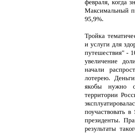
февраля, когда 
Максимальный по
95,9%.
Тройка тематиче
и услуги для здо
путешествия" - 1
увеличение дол
начали распро
лотерею. Деньг
якобы нужно о
территории Рос
эксплуатировал
поучаствовать в
президенты. Пра
результаты тако