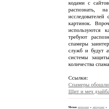
кодами с сайтов
распознать, н
исследователей
картинок. Впро
используются к
требуют распоз
спамеры заинте
служб и будут а
системы защит
количества спама
Ссылки:
Спамеры обошли 
Щит и меч дзайб
Метки:
антиспам
авторские