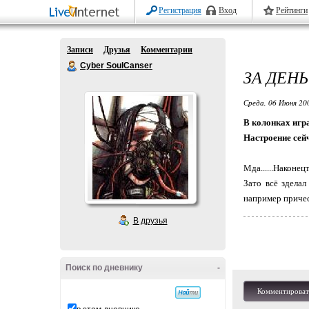
Регистрация
Вход
Рейтинги
Записи
Друзья
Комментарии
Cyber SoulCanser
ЗА ДЕНЬ
Среда, 06 Июня 20
В колонках игра
Настроение сей
Мда......Наконе
Зато всё зделал
например прическ
В друзья
Поиск по дневнику
-
Комментироват