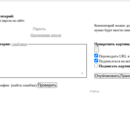
ентарий:
 пароль на сайте:
Комментарий можно доб
нужно будет ввести сим
Напоминание пароля
тария:
смайлики
Прикрепить картинк
Переводить URL в
Подписаться на к
Подписать карти
рафии: (найти ошибки)