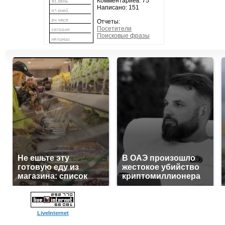
Комментариев: 75
Написано: 151
Отчеты:
Посетители
Поисковые фразы
Не ешьте эту
В ОАЭ произошло
готовую еду из
жестокое убийство
магазина: список
криптомиллионера
LiveInternet