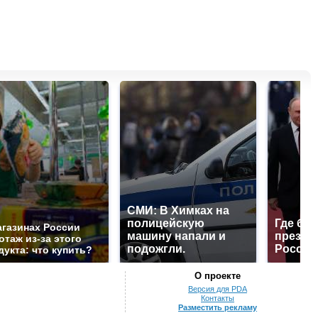
СМИ: В Химках на
полицейскую
Где буд
агазинах России
машину напали и
презид
отаж из-за этого
подожгли.
России
дукта: что купить?
О проекте
Версия для PDA
Контакты
Разместить рекламу