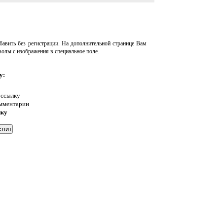
авить без регистрации. На дополнительной странице Вам
волы с изображения в специальное поле.
у:
 ссылку
омментарии
нку