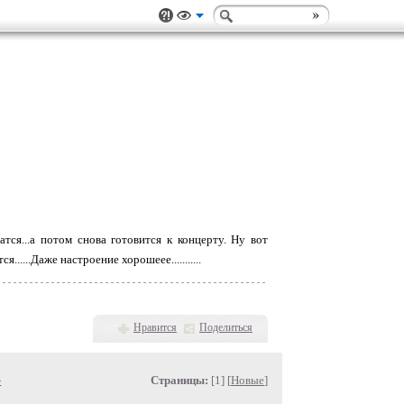
тся...а потом снова готовится к концерту. Ну вот
....Даже настроение хорошеее...........
Нравится
Поделиться
»
Страницы:
[1] [
Новые
]