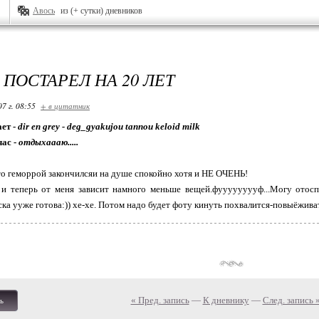
Авось
из (+ сутки) дневников
 ПОСТАРЕЛ НА 20 ЛЕТ
07 г. 08:55
+ в цитатник
ет -
dir en grey - deg_gyakujou tannou keloid milk
час -
отдыхаааю.....
цто геморрой закончилсяи на душе спокойно хотя и НЕ ОЧЕНЬ!
 и теперь от меня зависит намного меньше вещей.фууууууууф...Могу отоспа
а ууже готова:)) хе-хе. Потом надо будет фоту кинуть похвалится-повыёживатся..
« Пред. запись
—
К дневнику
—
След. запись 
ь