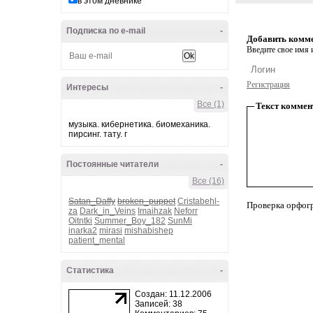
в этом дневнике
Подписка по e-mail
-
Добавить комм
Введите свое имя и
Регистрация
Интересы
-
Все (1)
Текст коммен
музыка. кибернетика. биомеханика.
пирсинг. тату. г
Постоянные читатели
-
Все (16)
Satan_Daffy
broken_puppet
Cristabehl-
Проверка орфог
za
Dark_in_Veins
Imaihzak
Neforr
Oitntki
Summer_Boy_182
SunMi
inarka2
mirasi
mishabishep
patient_mental
Статистика
-
Создан: 11.12.2006
Записей: 38