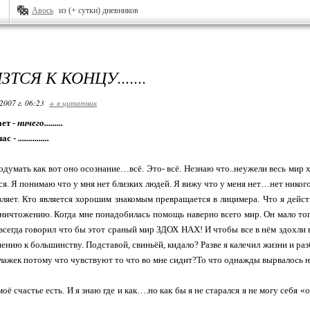
Авось
из (+ сутки) дневников
ТСЯ К КОНЦУ.......
2007 г. 06:23
+ в цитатник
ет -
ничего.........
час -
...............
одумать как вот оно осознание…всё. Это- всё. Незнаю что..неужели весь мир хо
ся. Я понимаю что у мня нет близких людей. Я вижу что у меня нет…нет никого 
ляет. Кто является хорошим знакомым превращается в лицимера. Что я дейст
ничтожению. Когда мне понадобилась помощь наверно всего мир. Он мало тог
 всегда говорил что бы этот сраный мир ЗДОХ НАХ! И чтобы все в нём здохли в
ению к большинству. Подставой, свиньёй, кидало? Разве я калечил жизни и разб
лажек потому что чувствуют то что во мне сидит?То что однажды вырвалось 
моё счастье есть. И я знаю где и как….но как бы я не старался я не мог