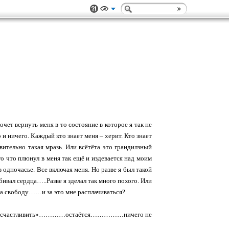
чет вернуть меня в то состояние в которое я так не
и ничего. Каждый кто знает меня – херит. Кто знает
вительно такая мразь. Или всётёта это грандилзный
о что плюнул в меня так ещё и издевается над моим
 одночасье. Все включая меня. Но разве я был такой
ивал сердца…..Разве я зделал так много похого. Или
на свободу……и за это мне расплачиваться?
у себя «осчастливить»…………остаётся……………ничего не