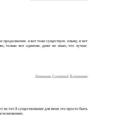
ое продолжение. я вот тоже существую. плыву, и нет
о, только вот одиноко. даже не знаю, что лучше.
Ответить
С цитатой
В цитатник
тет не тот.А существование для меня это просто быть
 исчезновению.