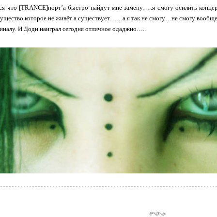
тся что [TRANCE]порт’а быстро найдут мне замену…..я смогу осилить конц
существо которое не живёт а существует……а я так не смогу…не смогу вооб
финалу. И Доди наиграл сегодня отличное одаджио…..