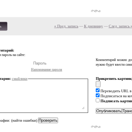
« Пред. запись
—
К дневнику
—
След. запись 
ь
ентарий:
 пароль на сайте:
Комментарий можно доб
нужно будет ввести сим
Напоминание пароля
тария:
смайлики
Прикрепить картинк
Переводить URL в
Подписаться на к
Подписать карти
рафии: (найти ошибки)