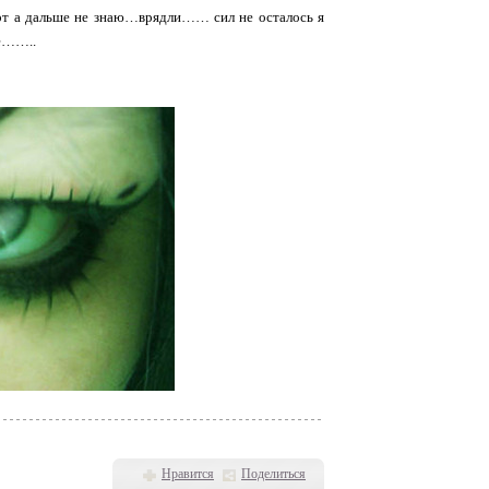
ерт а дальше не знаю…врядли…… сил не осталось я
ще……..
Нравится
Поделиться