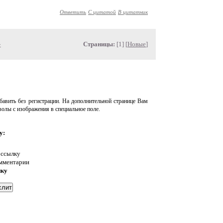
Ответить
С цитатой
В цитатник
»
Страницы:
[1] [
Новые
]
авить без регистрации. На дополнительной странице Вам
волы с изображения в специальное поле.
у:
 ссылку
омментарии
нку