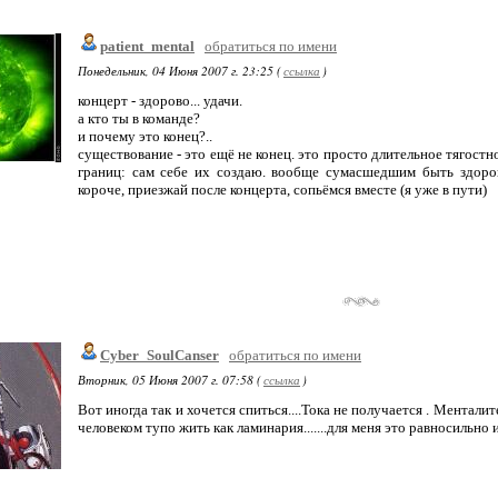
patient_mental
обратиться по имени
Понедельник, 04 Июня 2007 г. 23:25 (
ссылка
)
концерт - здорово... удачи.
а кто ты в команде?
и почему это конец?..
существование - это ещё не конец. это просто длительное тягостн
границ: сам себе их создаю. вообще сумасшедшим быть здоров
короче, приезжай после концерта, сопьёмся вместе (я уже в пути)
Cyber_SoulCanser
обратиться по имени
Вторник, 05 Июня 2007 г. 07:58 (
ссылка
)
Вот иногда так и хочется спиться....Тока не получается . Ментали
человеком тупо жить как ламинария.......для меня это равносильно