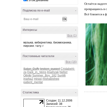
в этом дневнике
Остаётся надее
превращаюсь в 
Подписка по e-mail
-
Всё близится к 
Интересы
-
Все (1)
музыка. кибернетика. биомеханика.
пирсинг. тату. г
Постоянные читатели
-
Все (16)
Satan_Daffy
broken_puppet
Cristabehl-
za
Dark_in_Veins
Imaihzak
Neforr
Oitntki
Summer_Boy_182
SunMi
inarka2
mirasi
mishabishep
patient_mental
Статистика
-
Создан: 11.12.2006
Записей: 38