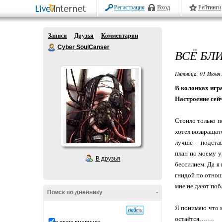
Регистрация
Вход
Рейтинги
Записи
Друзья
Комментарии
Cyber SoulCanser
ВСЁ БЛИЗ
Пятница, 01 Июня 
В колонках игра
Настроение сей
Стоило только п
хотел возвращат
лучше – подстав
план по моему у
В друзья
бессилием. Да я
гнидой по отнош
мне не дают поб
Поиск по дневнику
-
Я понимаю что 
остаётся…….