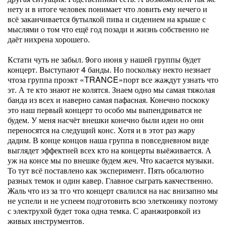
нету и в итоге человек понимает что ловить ему нечего и
всё заканчивается бутылкой пива и сидением на крыше с
мыслями о том что ещё год позади и жизнь собственно не
даёт нихрена хорошего.
Кстати чуть не забыл. 9ого июня у нашей группы будет
концерт. Выступают 4 банды. Но поскольку некто незнает
чтоза группа проэкт «TRANCE»порт все жаждут узнать что
эт. А те кто знают не колятся. Знаем одно мы самая тяжолая
банда из всех и наверно самая пафасная. Конечно поскоку
это наш первый концерт то особо мы выпендриватся не
будем. У меня насчёт внешки конечно были идеи но они
переносятся на следущий конс. Хотя и в этот раз жару
дадим. В конце концов наша группа в повседневном виде
выглядет эффектней всех кто на концерты выёживается. А
уж на консе мы по внешке будем жеч. Что касается музыки.
То тут всё поставлено как эксперимент. Пять обсалютно
разных темок и один кавер. Главное сыграть какчественно.
Жаль что из за тго что концерт свалился на нас внизапно мы
не успели и не успеем подготовить всю элетконику поэтому
с электрухой будет тока одна темка. С аранжировкой из
живых инструментов.