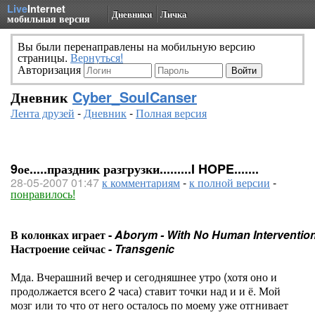
Live
Internet
Дневники
Личка
мобильная версия
Вы были перенаправлены на мобильную версию
страницы.
Вернуться!
Авторизация
Дневник
Cyber_SoulCanser
Лента друзей
-
Дневник
-
Полная версия
9ое.....праздник разгрузки.........I HOPE.......
28-05-2007 01:47
к комментариям
-
к полной версии
-
понравилось!
В колонках играет -
Aborym - With No Human Interventio
Настроение сейчас -
Transgenic
Мда. Вчерашний вечер и сегодняшнее утро (хотя оно и
продолжается всего 2 часа) ставит точки над и и ё. Мой
мозг или то что от него осталось по моему уже отгнивает