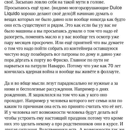
своё. Засыпаю ловлю себя на такой мути в голове.
Просыпаюсь ещё хуже. (видимо мозгоразрушающие Dulce
Liquido хорошо делают своё дело)Я начинаю думать о
вещах которых не было давно или вообще никогда как будто
они есть существуют и рядом. Это как если бы уу вас не
было машины а вы просыпаясь думали о том что надо её
разогреть, поменять масло и у вас вообще тех осмотр уже
пару месяцев просрочен. Или ещё приятней что вы думаете
о том что надо пойти собрать из контейнера оставшуюся
чистую воду позабирать все патроны по дому и давно уже
пора дёргать к порту во Фриско. Главное по пути не
нарваться на патрули Наварро. Потому что уже как 70 лет
кончилась ядерная война и вообще вы живёте в фоллауте.
Да и во вбще мысли лезут парадоксально не нужные а за
ними и бесполезные рассуждения. Например о днях
рождениях. Я зациклился на том что как у кого оно
проходит. Например у человека которого нет семьи или по
каким то причинам она есть но принято считать что её нет.
И у человека нет возможности человека будут делать всё
чтобы устроить ему настоящий праздник потому что кроме
них это зделать некому а про родственников они в курсе. И
другая ситуация. Родственники есть. А возможности так же