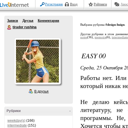
Регистрация
Вход
Рейтинги
Авос
Записи
Друзья
Комментарии
Выбрана рубрика
#design-huign
.
tirador rushina
Другие рубрики в этом дневник
notes
(36),
memoirs
(6),
intermediate
EASY 00
Среда, 25 Октября 20
Работы нет. Или
который никак не
В друзья
Не делаю кейс
литературу, н
Рубрики
-
программы. Не,
weekday(s)
(166)
Хочется чтобы к
intermediate
(151)