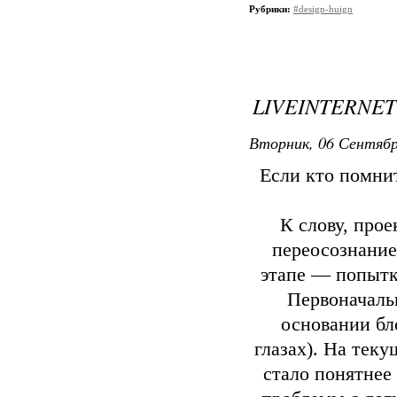
Рубрики:
#design-huign
LIVEINTERNET
Вторник, 06 Сентябр
Если кто помнит
К слову, прое
переосознание
этапе — попытк
Первоначаль
основании бл
глазах). На тек
стало понятнее