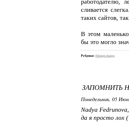
работодателю, л
сливается слегк
таких сайтов, та
В этом маленько
бы это могло зна
Рубрики:
#design-huign
ЗАПОМНИТЬ 
Понедельник, 05 Июн
Nadya Fedrunova,
да я просто лох (