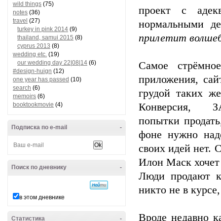
wild things
(75)
проект с адекв
notes
(36)
travel
(27)
нормальными де
turkey in pink 2014
(9)
прилетит волшеб
thailand, samui 2015
(8)
cyprus 2013
(8)
wedding etc.
(19)
our wedding day 22|08|14
(6)
Самое стрёмно
#design-huign
(12)
приложения, сай
one year has passed
(10)
search
(6)
грудой таких же
memoirs
(6)
booktookmovie
(4)
Конверсия, 
попытки продать
Подписка по e-mail
-
фоне нужно над
своих идей нет. 
Илон Маск хочет
Поиск по дневнику
-
Люди продают к
никто не в курсе,
в этом дневнике
Вроде недавно ка
Статистика
-