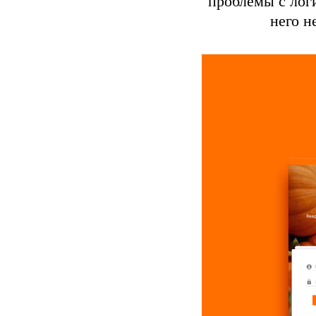
проблемы с лог
него н