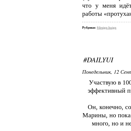
что у меня идё
работы «протуха
Рубрики:
#design-huign
#DAILYUI
Понедельник, 12 Сент
Участвую в 10
эффективный пр
Он, конечно, с
Марины, но пока 
много, но и н