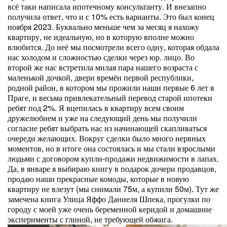
всё таки написала ипотечному консультанту. И внезапно
получила ответ, что и с 10% есть варианты. Это был конец
ноября 2023. Буквально меньше чем за месяц я нахожу
квартиру, не идеальную, но в которую вполне можно
влюбится. До неё мы посмотрели всего одну, которая обдала
нас холодом и сложностью сделки через юр. лицо. Во
второй же нас встретила милая пара нашего возраста с
маленькой дочкой, двери времён первой республики,
родной район, в котором мы прожили наши первые 6 лет в
Праге, и весьма привлекательный перевод старой ипотеки
ребят под 2%. Я вцепилась в квартиру всем своим
дружелюбием и уже на следующий день мы получили
согласие ребят выбрать нас из начинающей скапливаться
очереди желающих. Вокруг сделки было много нервных
моментов, но в итоге она состоялась и мы стали взрослыми
людьми с договором купли-продажи недвижимости в лапах.
Да, в январе я выбираю книгу в подарок дочери продавцов,
продаю наши прекрасные комоды, которые в новую
квартиру не влезут (мы снимали 75м, а купили 50м). Тут же
замечена книга Улица Яффо Даниеля Шпека, прогулки по
городу с моей уже очень беременной керидой и домашние
эксперименты с глиной, не требующей обжига.