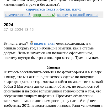
капельницей в руке и без живота”.
спрячьтесь текст и фотки, вжух
комментарии: 5
понравилось!
вверх^
к полной версии
2024
27-12-2024 18:45
Бу, испугался?
видеть_сны
меня вдохновила, и я
решила собрать год в небольшие заметки, как в старые
добрые. Лень заниматься как положено оформлением,
поэтому шустро быстро и пока три месяца. Трам-пам-пам.
Январь
Пытаюсь восстановить события по фотографиям и в январе
я вижу, что мы активно движемся к сделке по покупке
квартиры (хатка песца, хомяка и тайги по аналогии с хаткой
бобра :) Мы очень давно думали об этом, но решилось всё
спонтанно и на фоне вспыхнувшей тревожности о том, что
сбережения сжирает инфляция. Просмотр объявлений
заключал — мы не догоняем рост цен, у нас всё ещё нет
требуемых 20% первоначального взноса. Ради успокоения я