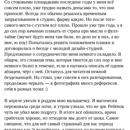
Со стоковыми площадками последние годы у меня всё
совсем плохо, уже трудно назвать деньгами то, что они
приносят. Всегда это обычно решалось временным
запрыгиванием в студию, фирму какую. Но после того-
самого-места-с-гуглом всё плохо. Прошло уже три года, а я
до сих пор начинаю плакать от страха при мысли о фулл-
тайме (звучит будто меня там били, но дело не в них, а во
мне, ю ноу) Попыталась решить понижением планки и
договорилась о беседе с молодой дизайн-студией.
Предложение о сотрудничестве меня немного охладило. В
общем, это сложная тема, которая тянется до сих пор и мне
немного болит в темечке, если я пытаюсь описать её одним
абзацем, чёрт с ней. Останусь для читателя нежной
бездельницей. На стоки, уже совсем в них разочарованная,
продолжаю черкать — в фотографиях много референсов
себя в разных позах :)
В апреле увезли в роддом мою малышечку. Я магически
переживала среди ночи, и утром узнала, что не зря. Ребёнок
чуть не убил мою подругу. В итоге всё обошлось, врачи
сработали хорошо, но отходили мы долго от шока. Самое
смешное, что для неё самый страшный для нас период
выглядел как “я вырубилась, а очнулась на водном матрасе с