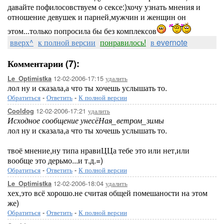
давайте пофилосовствуем о сексе:)хочу узнать мнения и
отношение девушек и парней,мужчин и женщин он
этом...только попросила бы без комплексов
вверх^
к полной версии
понравилось!
в evernote
Комментарии (7):
12-02-2006-17:15
удалить
Le_Optimistka
лол ну и сказала,а что ты хочешь услышать то.
Обратиться
-
Ответить
-
К полной версии
12-02-2006-17:21
удалить
Cooldog
Исходное сообщение унесёНая_ветром_зимы
лол ну и сказала,а что ты хочешь услышать то.
твоё мнение,ну типа нравиЦЦа тебе это или нет,или
вообще это дерьмо...и т.д.=)
Обратиться
-
Ответить
-
К полной версии
12-02-2006-18:04
удалить
Le_Optimistka
хех,это всё хорошо.не считая общей помешаности на этом
же)
Обратиться
-
Ответить
-
К полной версии