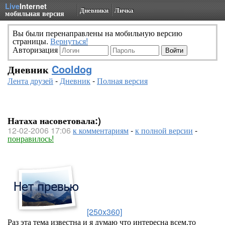
Live
Internet
Дневники
Личка
мобильная версия
Вы были перенаправлены на мобильную версию
страницы.
Вернуться!
Авторизация
Дневник
Cooldog
Лента друзей
-
Дневник
-
Полная версия
Натаха насоветовала:)
12-02-2006 17:06
к комментариям
-
к полной версии
-
понравилось!
[250x360]
Раз эта тема известна и я думаю что интересна всем,то