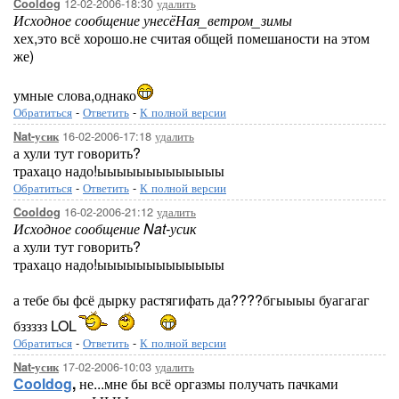
12-02-2006-18:30
удалить
Cooldog
Исходное сообщение унесёНая_ветром_зимы
хех,это всё хорошо.не считая общей помешаности на этом
же)
умные слова,однако
Обратиться
-
Ответить
-
К полной версии
16-02-2006-17:18
удалить
Nat-усик
а хули тут говорить?
трахацо надо!ыыыыыыыыыыыыы
Обратиться
-
Ответить
-
К полной версии
16-02-2006-21:12
удалить
Cooldog
Исходное сообщение Nat-усик
а хули тут говорить?
трахацо надо!ыыыыыыыыыыыыы
а тебе бы фсё дырку растягифать да????бгыыыы буагагаг
бззззз LOL
Обратиться
-
Ответить
-
К полной версии
17-02-2006-10:03
удалить
Nat-усик
Cooldog
,
не...мне бы всё оргазмы получать пачками