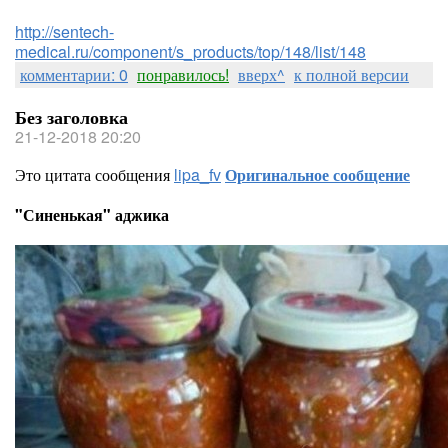
http://sentech-
medical.ru/component/s_products/top/148/list/148
комментарии: 0
понравилось!
вверх^
к полной версии
Без заголовка
21-12-2018 20:20
Это цитата сообщения
lipa_fv
Оригинальное сообщение
"Синенькая" аджика