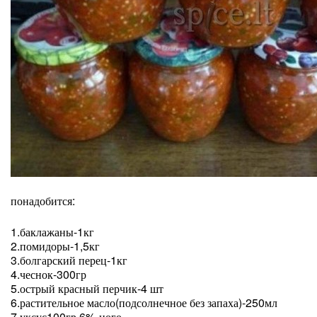
понадобится:
1.баклажаны-1кг
2.помидоры-1,5кг
3.болгарский перец-1кг
4.чеснок-300гр
5.острый красный перчик-4 шт
6.растительное масло(подсолнечное без запаха)-250мл
7.уксус100гр 6%-ного