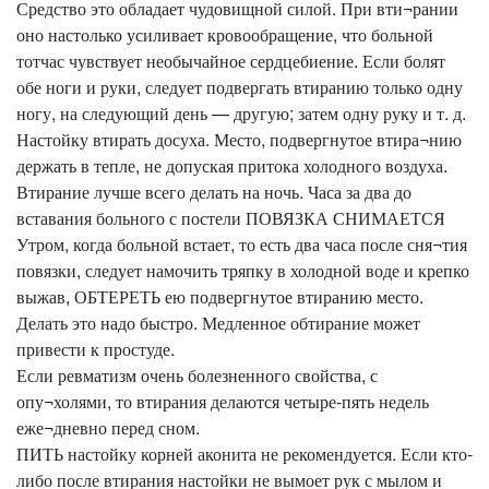
Средство это обладает чудовищной силой. При вти¬рании
оно настолько усиливает кровообращение, что больной
тотчас чувствует необычайное сердцебиение. Если болят
обе ноги и руки, следует подвергать втиранию только одну
ногу, на следующий день — другую; затем одну руку и т. д.
Настойку втирать досуха. Место, подвергнутое втира¬нию
держать в тепле, не допуская притока холодного воздуха.
Втирание лучше всего делать на ночь. Часа за два до
вставания больного с постели ПОВЯЗКА СНИМАЕТСЯ
Утром, когда больной встает, то есть два часа после сня¬тия
повязки, следует намочить тряпку в холодной воде и крепко
выжав, ОБТЕРЕТЬ ею подвергнутое втиранию место.
Делать это надо быстро. Медленное обтирание может
привести к простуде.
Если ревматизм очень болезненного свойства, с
опу¬холями, то втирания делаются четыре-пять недель
еже¬дневно перед сном.
ПИТЬ настойку корней аконита не рекомендуется. Если кто-
либо после втирания настойки не вымоет рук с мылом и