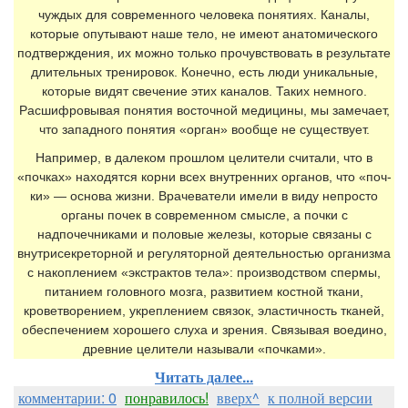
чуждых для современного человека понятиях. Каналы,
которые опутывают наше тело, не имеют анатомического
подтверждения, их можно только прочувствовать в результате
длительных тренировок. Конечно, есть люди уникальные,
которые видят свечение этих каналов. Таких немного.
Расшифровывая понятия восточной медицины, мы замечает,
что западного понятия «орган» вообще не существует.
Например, в далеком прошлом целители считали, что в
«почках» нахо­дятся корни всех внутренних органов, что «поч­
ки» — основа жизни. Врачеватели имели в виду непросто
органы почек в современном смысле, а почки с
надпочечниками и половые железы, которые связаны с
внутрисекретор­ной и регуляторной деятельностью организма
с накоплением «экстрактов тела»: производством спермы,
питанием головного мозга, развитием костной ткани,
кроветворением, укреплением связок, элас­тичность тканей,
обеспечением хорошего слуха и зрения. Связывая воедино,
древние целители называ­ли «почками».
Читать далее...
комментарии: 0
понравилось!
вверх^
к полной версии