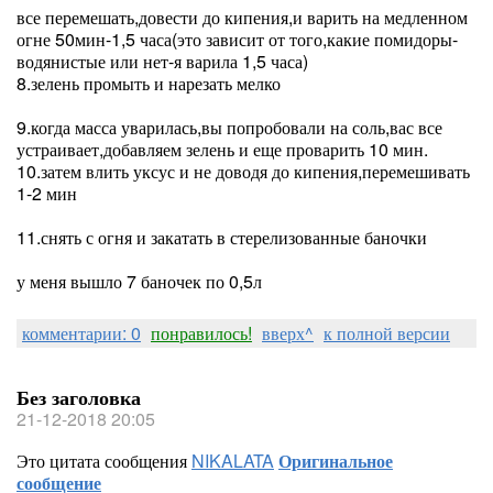
все перемешать,довести до кипения,и варить на медленном
огне 50мин-1,5 часа(это зависит от того,какие помидоры-
водянистые или нет-я варила 1,5 часа)
8.зелень промыть и нарезать мелко
9.когда масса уварилась,вы попробовали на соль,вас все
устраивает,добавляем зелень и еще проварить 10 мин.
10.затем влить уксус и не доводя до кипения,перемешивать
1-2 мин
11.снять с огня и закатать в стерелизованные баночки
у меня вышло 7 баночек по 0,5л
комментарии: 0
понравилось!
вверх^
к полной версии
Без заголовка
21-12-2018 20:05
Это цитата сообщения
NIKALATA
Оригинальное
сообщение