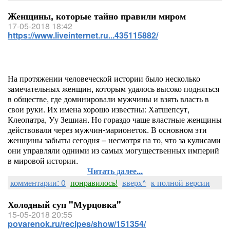
Женщины, которые тайно правили миром
17-05-2018 18:42
https://www.liveinternet.ru...435115882/
На протяжении человеческой истории было несколько
замечательных женщин, которым удалось высоко подняться
в обществе, где доминировали мужчины и взять власть в
свои руки. Их имена хорошо известны: Хатшепсут,
Клеопатра, Уу Зешиан. Но гораздо чаще властные женщины
действовали через мужчин-марионеток. В основном эти
женщины забыты сегодня – несмотря на то, что за кулисами
они управляли одними из самых могущественных империй
в мировой истории.
Читать далее...
комментарии: 0
понравилось!
вверх^
к полной версии
Холодный суп "Мурцовка"
15-05-2018 20:55
povarenok.ru/recipes/show/151354/