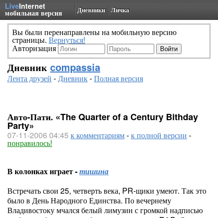
Live
Internet
Дневники
Личка
мобильная версия
Вы были перенаправлены на мобильную версию
страницы.
Вернуться!
Авторизация
Дневник
compassia
Лента друзей
-
Дневник
-
Полная версия
Авто-Пати. «The Quarter of a Century Bithday
Party»
07-11-2006 04:45
к комментариям
-
к полной версии
-
понравилось!
В колонках играет -
тишина
Встречать свои 25, четверть века, PR-щики умеют. Так это
было в День Народного Единства. По вечернему
Владивостоку мчался белый лимузин с громкой надписью