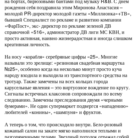
на бортах, бирюзовыми бантами под музыку R&B. С днем
рождения себя поздравила этим Миронова Анастасия –
молодой PR-директор молодой газеты «Миллионка»+ТВ»,
бывший Специалист по рекламе и развитию компании
«ФарПост», экс- директор по рекламе зеленой ДВ
справочной «516», администратор ДВ лиги МС КВН, и
просто активная, наивно жизнерадостная и иногда слишком
креативная личность.
На носу «корабля» серебряные цифры «25». Многие
называли это зрелище: «резиновая свадебная маршрутка
№25», особенно когда на несколько минут просто куча
народу входила и выходила из транспортного средства на
тротуар. Также замечены на всех кольцах города
карусельные явления – это виртуозное вождение по кругу.
Сигналы встречных клаксонов сопровождали по всему
следованию. Замечены преследования двумя «черными
бумерами». Не один супермаркет подвергся «нападению»
любителей «конины», «шампуня» и фруктов.
А теперь о том, что происходило внутри. Бело-розовый
кожаный салон на закате мягко наполнился теплыми и
разгоряченными телами. Звездный потолок отражал собой