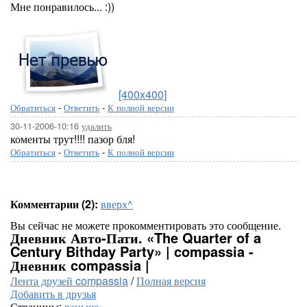
Мне понравилось... :))
[400x400]
Обратиться
-
Ответить
-
К полной версии
30-11-2006-10:16
удалить
коменты трут!!!! пазор бля!
Обратиться
-
Ответить
-
К полной версии
Комментарии (2):
вверх^
Вы сейчас не можете прокомментировать это сообщение.
Дневник Авто-Пати. «The Quarter of a
Century Bithday Party» | compassia -
Дневник compassia |
Лента друзей compassia
/
Полная версия
Добавить в друзья
Страницы:
раньше»