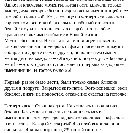
банкет и ключевые моменты, когда гости кричали горько
«молодым», которые были представлены именинницей и ее
второй половинкой. Когда солнце на четверть скрылось за
горизонтом, все-таки был сломлен избитый стереотип:
белый лимузин – это не только свадьба, но и любое
красивое и значимое событие в Вашей жизни.
Мечты сбываются. Не только за виновницей торжества
заехал белоснежный «король пафоса и роскоши», лимузин
собирал по дороге всех ее друзей, исполняя тем самым
мечты детства каждого – «Лимузин к подъезду». «За сбычу
мечт!» – это второй тост, после десяти первых за здоровье
именинницы. И тостов было 25!
Первый раз не было лести, были только самые близкие
друзья и подруги. Закрытое авто-пати. Фото-вспышки, звон
бокалов, визги на поворотах, отражение счастья на потолке.
Четверть века. Странная дата. На четверть наполнялись
бокалы. Без четверти восемь исполнилась мечта
именинницы, четверть двенадцатого закочилась пафосная
часть вечера. Каждый четвертый 4го ноября кричал или
сигналил, 4 вида спиртного, 25 гостей (нет, не