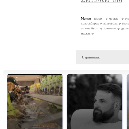
230557050_816
Метки:
юмор
москва
ст
новосибирск
волгоград
екат
с-петербург
душевые
душе
москва
Страницы: