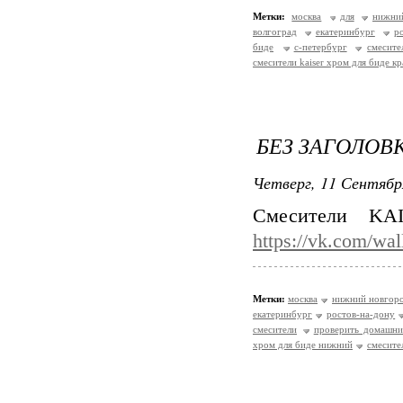
Метки:
москва
для
нижни
волгоград
екатеринбург
р
биде
с-петербург
смесите
смесители kaiser хром для биде к
БЕЗ ЗАГОЛОВ
Четверг, 11 Сентябр
Смесители KA
https://vk.com/wa
Метки:
москва
нижний новгор
екатеринбург
ростов-на-дону
смесители
проверить домашни
хром для биде нижний
смесите