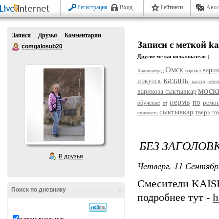
Регистрация
Вход
Рейтинги
Авос
Записи
Друзья
Комментарии
Записи с меткой ka
comgalosub20
Другие метки пользователя ↓
Омск
варик
Калининград
барнаул
казань
иркутск
кеме
калуга
моск
варикоза сыктывкар
пермь
по
ремо
обучение
от
сыктывкар
тверь
то
стоимость
БЕЗ ЗАГОЛОВ
В друзья
Четверг, 11 Сентябр
Смесители KAISE
Поиск по дневнику
-
подробнее тут -
h