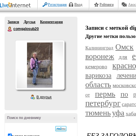
Регистрация
Вход
Рейтинги
Авос
Записи
Друзья
Комментарии
Записи с меткой dig
comgalosub20
Другие метки пользо
Омск
Калининград
воронеж
е
для
красн
кемерово
варикоза
лечен
область
московск
пермь
по
от
В друзья
петербург
сарат
уфа
тюмень
хаб
Поиск по дневнику
-
БЕЗ ЗАГОЛОВ