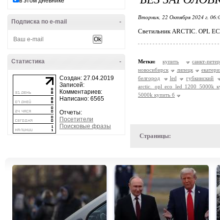
в этом дневнике
Вторник, 22 Октября 2024 г. 06
Подписка по e-mail
-
Светильник ARCTIC. OPL EC
Статистика
-
Метки:
купить
санкт-пете
новосибирск
липецк
екатер
Создан: 27.04.2019
белгород
led
губкинский
Записей:
arctic. opl eco led 1200 5000k 
Комментариев:
5000k купить б
Написано: 6565
Отчеты:
Посетители
Поисковые фразы
Страницы: