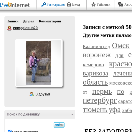
Регистрация
Вход
Рейтинги
Авос
Записи
Друзья
Комментарии
Записи с меткой 5
comgalosub20
Другие метки пользо
Омск
Калининград
воронеж
е
для
красн
кемерово
варикоза
лечен
область
московск
пермь
по
от
В друзья
петербург
сарат
уфа
тюмень
хаб
Поиск по дневнику
-
БЕЗ ЗАГОЛОВ