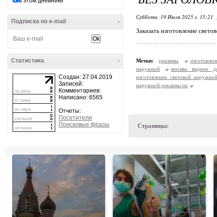
в этом дневнике
Суббота, 19 Июля 2025 г. 15:21
Подписка по e-mail
-
Заказать изготовление свето
Статистика
-
Метки:
рекламы
изготовлен
наружной
москва видное д
Создан: 27.04.2019
изготовление световой наружно
Записей:
наружной рекламы по
Комментариев:
Написано: 6565
Отчеты:
Посетители
Поисковые фразы
Страницы: