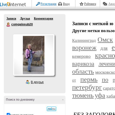
Регистрация
Вход
Рейтинги
Авос
Записи
Друзья
Комментарии
Записи с меткой ю 
comgalosub20
Другие метки пользо
Омск
Калининград
воронеж
е
для
красн
кемерово
варикоза
лечен
область
московск
пермь
по
от
В друзья
петербург
сарат
уфа
тюмень
хаб
Поиск по дневнику
-
БЕЗ ЗАГОЛОВ