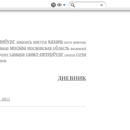
инбург
казань
заказать
иркутск
кемерово
калуга
москва
московская область
ывкар
московской
санкт-петербург
самара
сочи
-дону
саратов
авль
ДНЕВНИК
6_6911