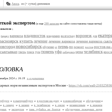
Авось
из (+ сутки) дневников
еткой экспертом
(и еще
299 записям
на сайте сопоставлена такая метка)
зователя ↓
екатер
воронеж
владивосток
варикоза
владимир
волгоград
для
барнаул
расноярск
купить
лечение
лечение варикоза
лечение варикоза сыкт
новосибирск
овгород
пермь
по
ростов-на
ремонт
обучение
ростов
от
уфа
челябинск
тюмень
сыктывкар
цена
тверь
яросл
томск
тула
хабаровск
ГОЛОВКА
нтября 2024 г. 16:18
+ в цитатник
арных норм независимым экспертом в Москве -
https://vk.com/wall-21032593
тербурге
в екатеринбурге
в ростове-на-дону
в новосибирске
обсуждение
в самаре
в казани
в челябинске
в омске
независимым
в нижнем
арных
экспертом
танк чубайса не боится
обсуждение пожарных норм