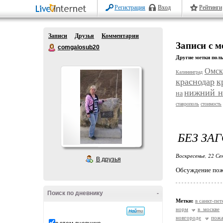
Регистрация
Вход
Рейтинги
Записи
Друзья
Комментарии
Записи с м
comgalosub20
Другие метки поль
Омск
Калининград
краснодар
к
нижний н
на
ставрополь
стоимость
БЕЗ ЗА
Воскресенье, 22 Се
В друзья
Обсуждение пож
Поиск по дневнику
-
Метки:
в санкт-пе
норм
в москве
новгороде
пож