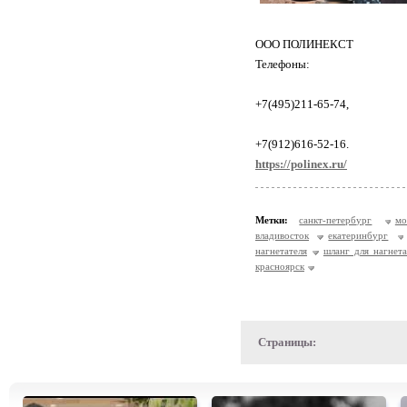
ООО ПОЛИНЕКСТ
Телефоны:
+7(495)211-65-74,
+7(912)616-52-16.
https://polinex.ru/
Метки:
санкт-петербург
мо
владивосток
екатеринбург
нагнетателя
шланг для нагнета
красноярск
Страницы: