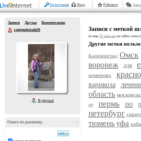
Регистрация
Вход
Рейтинги
Авос
Записи
Друзья
Комментарии
Записи с меткой ш
comgalosub20
(и еще
19 записям
на сайте сопост
Другие метки пользо
Омск
Калининград
воронеж
е
для
красн
кемерово
варикоза
лечен
область
московск
В друзья
пермь
по
от
петербург
сарат
уфа
тюмень
Поиск по дневнику
-
хаб