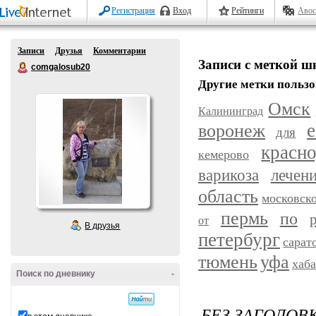
Регистрация
Вход
Рейтинги
Авос
Записи
Друзья
Комментарии
Записи с меткой 
comgalosub20
Другие метки пользо
Омск
Калининград
воронеж
е
для
красн
кемерово
варикоза
лечен
область
московск
пермь
по
от
В друзья
петербург
сарат
уфа
тюмень
хаб
Поиск по дневнику
-
БЕЗ ЗАГОЛОВ