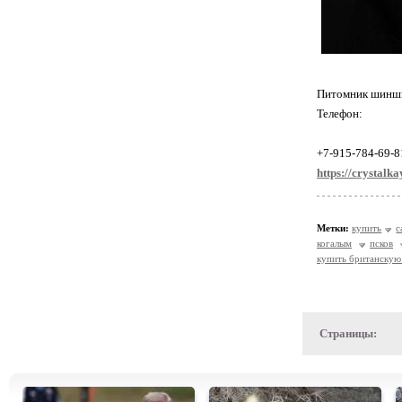
Питомник шинши
Телефон:
+7-915-784-69-8
https://crystalka
Метки:
купить
с
когалым
псков
купить британскую
Страницы: