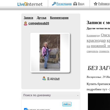
Регистрация
Вход
Рейтинги
Записи
Друзья
Комментарии
Записи с 
comgalosub20
Другие метки поль
Омск
Калининград
краснодар
к
нижний н
на
ставрополь
стоимость
БЕЗ ЗА
Воскресенье, 29 Ию
В друзья
Купить британс
подробнее тут -
Поиск по дневнику
-