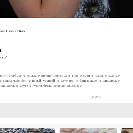
лл Crystal Kay
1
y.ru/
анкт-петербург
москва
нижний новгород
тула
сочи
казань
калуга
ханты-мансийск
новый уренгой
салехард
британскую
шиншиллу
 шиншиллу в калуге
купить британскую шиншиллу в