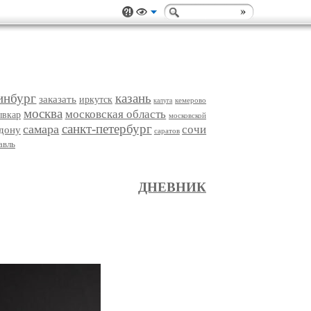
инбург
казань
заказать
иркутск
кемерово
калуга
москва
московская область
ывкар
московской
санкт-петербург
самара
сочи
-дону
саратов
авль
ДНЕВНИК