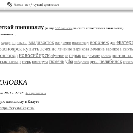
Авось
из (+ сутки) дневников
меткой шиншиллу
(и еще
538 записям
на сайте сопоставлена такая метка)
зователя ↓
екатер
воронеж
владивосток
варикоза
владимир
волгоград
для
барнаул
расноярск
купить
лечение
лечение варикоза
лечение варикоза сыкт
новосибирск
овгород
пермь
по
ростов-на
ремонт
обучение
ростов
от
уфа
челябинск
тюмень
сыктывкар
цена
тверь
яросл
томск
тула
хабаровск
ГОЛОВКА
ня 2025 г. 22:48
+ в цитатник
кую шиншиллу в Калуге
https://crystalkay.ru/