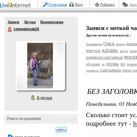
Регистрация
Вход
Рейтинги
Авос
Записи
Друзья
Комментарии
Записи с меткой ча
comgalosub20
Другие метки пользователя ↓
Омск
варик
Калининград
барнаул
казань
иркутск
кеме
калуга
моск
варикоза сыктывкар
пермь
по
ремо
обучение
от
сыктывкар
тверь
то
стоимость
БЕЗ ЗАГОЛОВ
В друзья
Понедельник, 03 Нояб
Сколько стоит ус
Поиск по дневнику
-
подробнее тут -
h