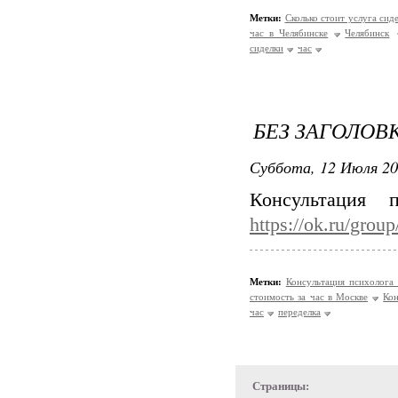
Метки:
Сколько стоит услуга сид
час в Челябинске
Челябинск
сиделки
час
БЕЗ ЗАГОЛОВ
Суббота, 12 Июля 20
Консультация
https://ok.ru/gro
Метки:
Консультация психолога
стоимость за час в Москве
Кон
час
переделка
Страницы: