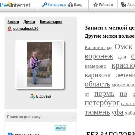
Регистрация
Вход
Рейтинги
Авос
Записи
Друзья
Комментарии
Записи с меткой ц
comgalosub20
Другие метки пользо
Омск
Калининград
воронеж
е
для
красн
кемерово
варикоза
лечен
область
московск
пермь
по
от
В друзья
петербург
сарат
уфа
тюмень
хаб
Поиск по дневнику
-
БЕЗ ЗАГОЛОВ