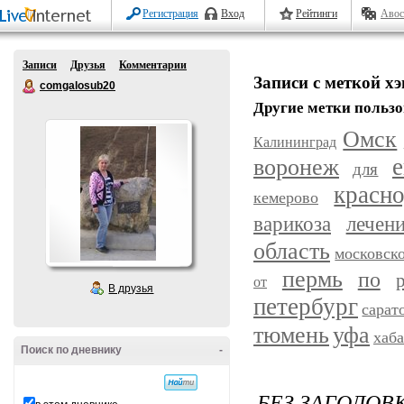
Регистрация
Вход
Рейтинги
Авос
Записи
Друзья
Комментарии
Записи с меткой х
comgalosub20
Другие метки пользо
Омск
Калининград
воронеж
е
для
красн
кемерово
варикоза
лечен
область
московск
пермь
по
от
В друзья
петербург
сарат
уфа
тюмень
хаб
Поиск по дневнику
-
БЕЗ ЗАГОЛОВ