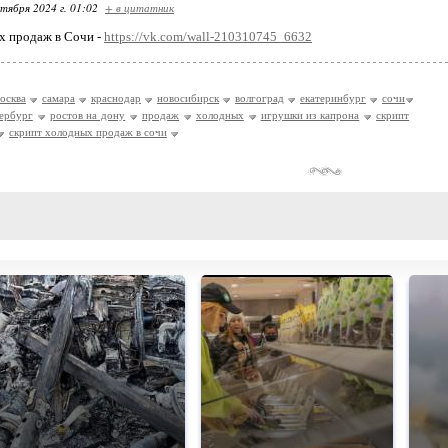
ктября 2024 г. 01:02
+ в цитатник
х продаж в Сочи -
https://vk.com/wall-210310745_6632
осква
самара
краснодар
новосибирск
волгоград
екатеринбург
сочи
рербург
ростов на дону
продаж
холодных
игрушки из капрона
скрипт
скрипт холодных продаж в сочи