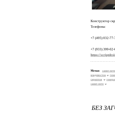
Конструктор ск
Телефоны:
+7 (495) 032-77-
+7 (933) 399-02-
https://scriptdes
Метки:
санкт-пет
владивосток
ген
скриптов
генера
санкт-пете
БЕЗ ЗА