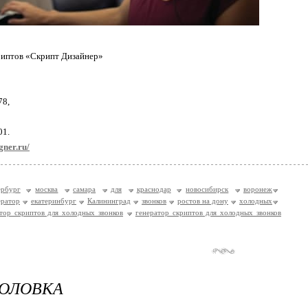
риптов «Скрипт Дизайнер»
78,
01.
igner.ru/
ербург
москва
самара
для
краснодар
новосибирск
воронеж
ератор
екатеринбург
Калининград
звонков
ростов на дону
холодных
тор скриптов для холодных звонков
генератор скриптов для холодных звонков
ГОЛОВКА