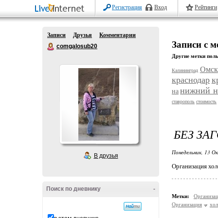
Регистрация
Вход
Рейтинги
Записи
Друзья
Комментарии
Записи с 
comgalosub20
Другие метки поль
Омск
Калининград
краснодар
к
нижний н
на
ставрополь
стоимость
БЕЗ ЗА
Понедельник, 13 О
В друзья
Организация хо
Поиск по дневнику
-
Метки:
Организ
Организация
хо