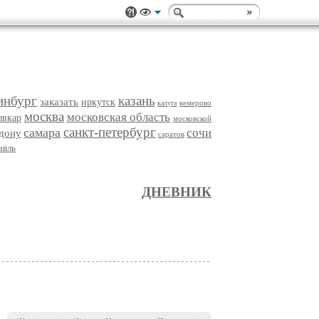
инбург
казань
заказать
иркутск
кемерово
калуга
москва
московская область
ывкар
московской
санкт-петербург
самара
сочи
-дону
саратов
авль
ДНЕВНИК