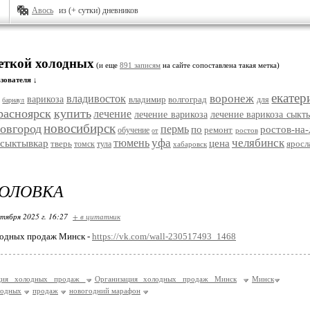
Авось
из (+ сутки) дневников
меткой холодных
(и еще
891 записям
на сайте сопоставлена такая метка)
зователя ↓
екатер
воронеж
владивосток
варикоза
владимир
волгоград
для
барнаул
расноярск
купить
лечение
лечение варикоза
лечение варикоза сыкт
новосибирск
овгород
пермь
по
ростов-на
ремонт
обучение
ростов
от
уфа
челябинск
тюмень
сыктывкар
цена
тверь
яросл
томск
тула
хабаровск
ГОЛОВКА
ктября 2025 г. 16:27
+ в цитатник
лодных продаж Минск -
https://vk.com/wall-230517493_1468
ация холодных продаж
Организация холодных продаж Минск
Минск
лодных
продаж
новогодний марафон