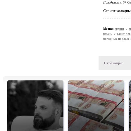
Понедельник, 07 О
Скрипт холодны
Метки:
скрипт
м
казань
санкт-пе
холодных продаж
Страницы: