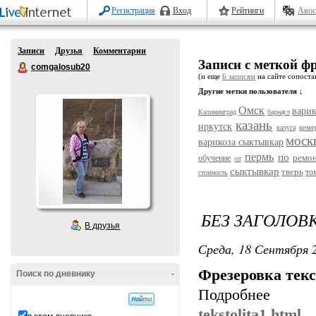
Регистрация
Вход
Рейтинги
Авос
Записи
Друзья
Комментарии
Записи с меткой фр
comgalosub20
(и еще
6 записям
на сайте сопостав
Другие метки пользователя ↓
Омск
варик
Калининград
барнаул
казань
иркутск
кеме
калуга
моск
варикоза сыктывкар
пермь
по
ремо
обучение
от
сыктывкар
тверь
то
стоимость
БЕЗ ЗАГОЛОВ
В друзья
Среда, 18 Сентября 2
Фрезеровка текс
Поиск по дневнику
-
Подробн
tekstolita1.html