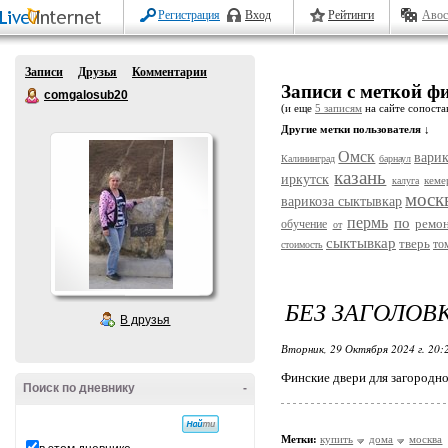
Регистрация
Вход
Рейтинги
Авос
Записи
Друзья
Комментарии
Записи с меткой ф
comgalosub20
(и еще
5 записям
на сайте сопостав
Другие метки пользователя ↓
Омск
варик
Калининград
барнаул
казань
иркутск
кеме
калуга
моск
варикоза сыктывкар
пермь
по
ремо
обучение
от
сыктывкар
тверь
то
стоимость
БЕЗ ЗАГОЛОВ
В друзья
Вторник, 29 Октября 2024 г. 20
Финские двери для загородн
Поиск по дневнику
-
Метки:
купить
дома
москва