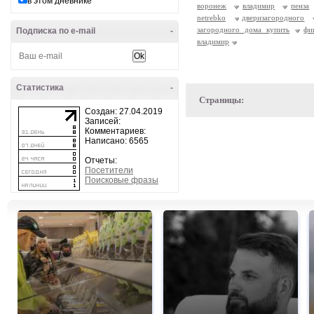
в этом дневнике
воронеж
владимир
пенза
netrebko
дверизагородного
загородного дома купить
фи
Подписка по e-mail
-
владимир
Статистика
-
Страницы:
Создан: 27.04.2019
Записей:
Комментариев:
Написано: 6565
Отчеты:
Посетители
Поисковые фразы