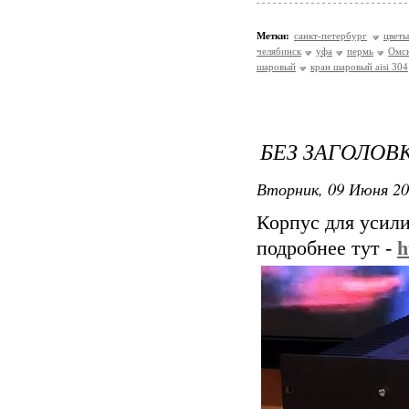
Метки:
санкт-петербург
цветы
челябинск
уфа
пермь
Омс
шаровый
кран шаровый aisi 304
БЕЗ ЗАГОЛОВ
Вторник, 09 Июня 20
Корпус для усили
подробнее тут -
h