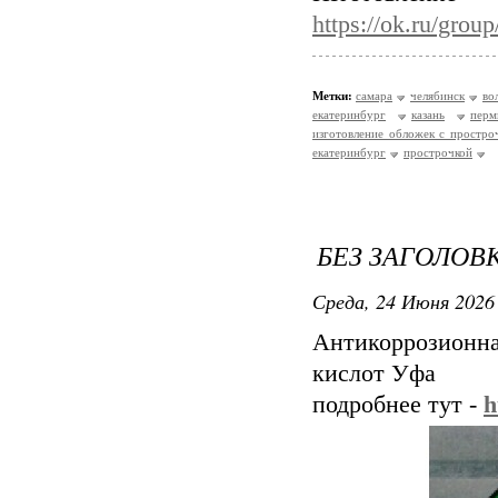
https://ok.ru/gro
Метки:
самара
челябинск
во
екатеринбург
казань
перм
изготовление обложек с простро
екатеринбург
прострочкой
БЕЗ ЗАГОЛОВ
Среда, 24 Июня 2026 
Антикоррозионна
кислот Уфа
подробнее тут -
h