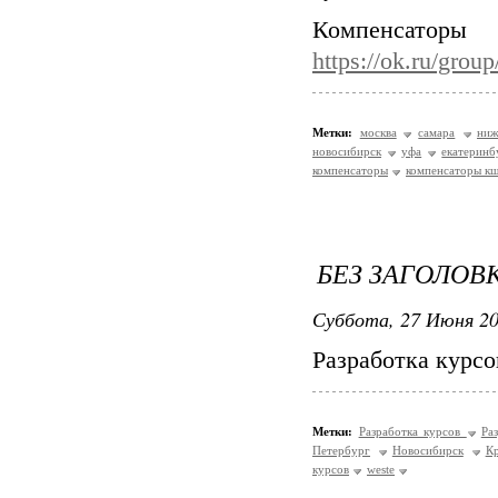
Компенса
https://ok.ru/gro
Метки:
москва
самара
ниж
новосибирск
уфа
екатеринб
компенсаторы
компенсаторы к
БЕЗ ЗАГОЛОВ
Суббота, 27 Июня 20
Разработка курс
Метки:
Разработка курсов
Ра
Петербург
Новосибирск
К
курсов
weste