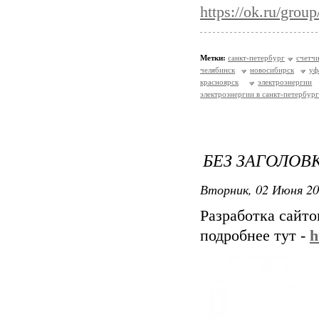
https://ok.ru/gro
Метки:
санкт-петербург
счетч
челябинск
новосибирск
уф
красноярск
электроэнергии
электроэнергии в санкт-петербург
БЕЗ ЗАГОЛОВ
Вторник, 02 Июня 20
Разработка сайт
подробнее тут -
h