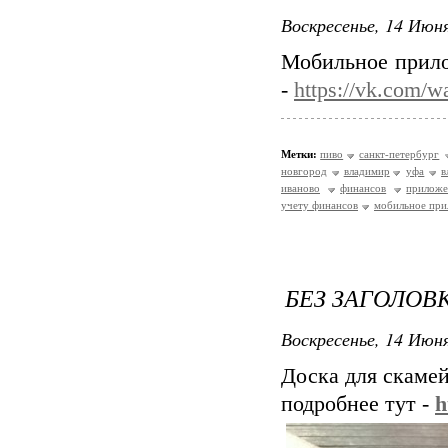
Воскресенье, 14 Июня
Мобильное прило
-
https://vk.com/
Метки:
пиво
санкт-петербург
новгород
владимир
уфа
в
иваново
финансов
приложе
учету финансов
мобильное при
БЕЗ ЗАГОЛОВ
Воскресенье, 14 Июня
Доска для скаме
подробнее тут -
h