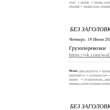
стоит
сколько
сколько сто
офисный
сколько стоит домашн
БЕЗ ЗАГОЛОВ
Четверг, 18 Июня 20
Грузоперевоз
https://vk.com/wa
Метки:
санкт-петербург
москв
екатеринбург
ростов-на-дону
меланж
грузоперевозки ма
машины с термодатчиками челяби
БЕЗ ЗАГОЛОВ