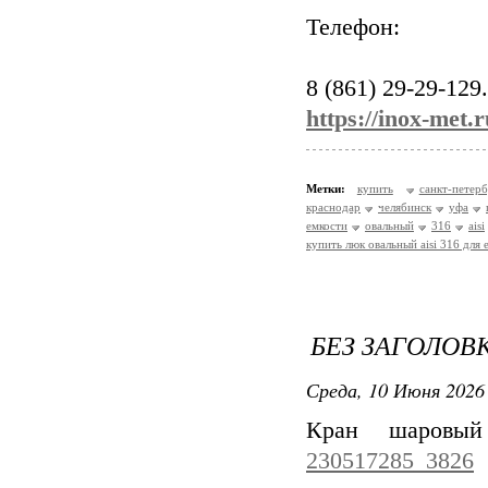
Телефон:
8 (861) 29-29-129.
https://inox-met.
Метки:
купить
санкт-петер
краснодар
челябинск
уфа
емкости
овальный
316
aisi
купить люк овальный aisi 316 для 
БЕЗ ЗАГОЛОВ
Среда, 10 Июня 2026 
Кран шаровы
230517285_3826