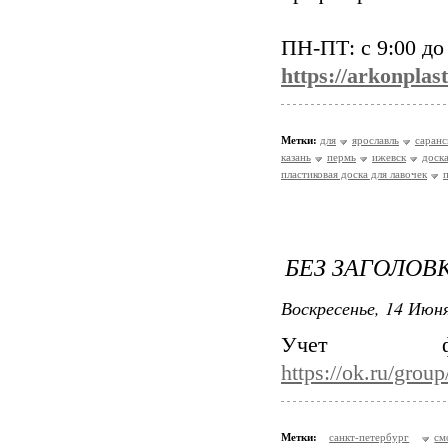
ПН-ПТ: с 9:00 до
https://arkonplas
Метки:
для
ярославль
саранс
казань
пермь
ижевск
доск
пластиковая доска для лавочек
БЕЗ ЗАГОЛОВ
Воскресенье, 14 Июня
Учет 
https://ok.ru/gro
Метки:
санкт-петербург
см