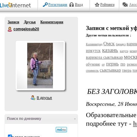
Регистрация
Вход
Рейтинги
Авос
Записи
Друзья
Комментарии
Записи с меткой у
comgalosub20
Другие метки пользователя ↓
Омск
варик
Калининград
барнаул
казань
иркутск
кеме
калуга
моск
варикоза сыктывкар
пермь
по
ремо
обучение
от
сыктывкар
тверь
то
стоимость
БЕЗ ЗАГОЛОВ
В друзья
Воскресенье, 28 Июня
Образовательные
Поиск по дневнику
-
подробнее тут -
h