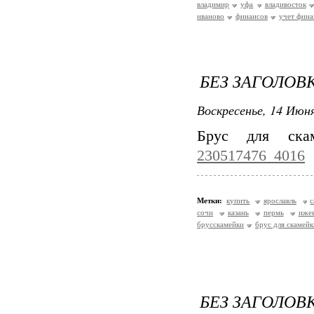
владимир
уфа
владивосток
иваново
финансов
учет фина
БЕЗ ЗАГОЛОВ
Воскресенье, 14 Июня
Брус для ск
230517476_4016
Метки:
купить
ярославль
с
сочи
казань
пермь
иже
брусскамейки
брус для скамейк
БЕЗ ЗАГОЛОВ