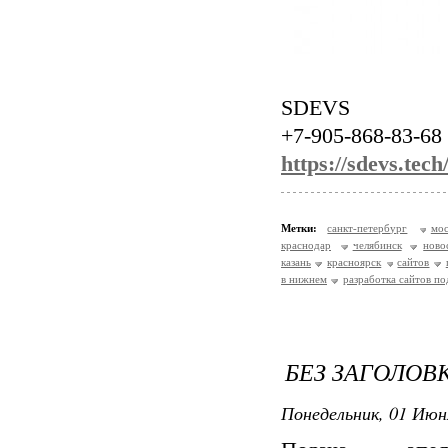
SDEVS
+7-905-868-83-68
https://sdevs.tech
Метки:
санкт-петербург
мос
краснодар
челябинск
ново
казань
красноярск
сайтов
в нижнем
разработка сайтов п
БЕЗ ЗАГОЛОВ
Понедельник, 01 Июн