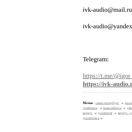
ivk-audio@mail.ru
ivk-audio@yandex
Telegram:
https://t.me/@igo
https://ivk-audio.
Метки:
санкт-петербург
моск
челябинск
новосибирск
уф
корпус
усилителя
корпус д
усилителя в