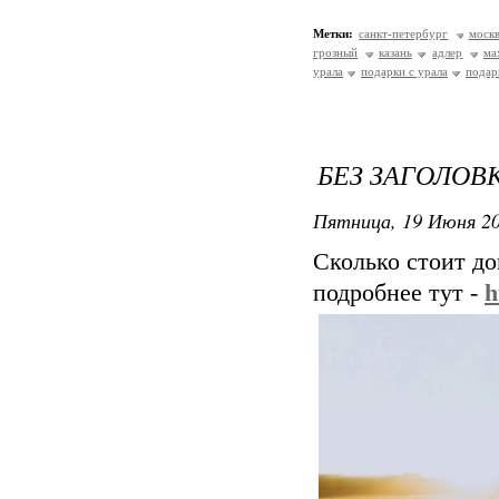
Метки:
санкт-петербург
моск
грозный
казань
адлер
ма
урала
подарки с урала
подар
БЕЗ ЗАГОЛОВ
Пятница, 19 Июня 20
Сколько стоит д
подробнее тут -
h