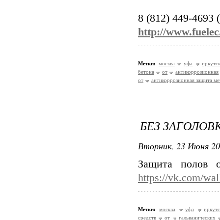
8 (812) 449-4693
http://www.fuelec
Метки:
москва
уфа
иркутс
бетона
от
антикоррозионная
от
антикоррозионная защита мет
БЕЗ ЗАГОЛОВ
Вторник, 23 Июня 20
Защита полов о
https://vk.com/wa
Метки:
москва
уфа
иркутс
средств
от
гальванических