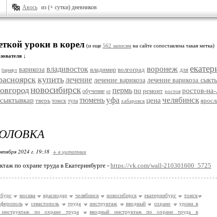
Авось
из (+ сутки) дневников
еткой уроки в корел
(и еще
562 записям
на сайте сопоставлена такая метка)
зователя ↓
екатер
воронеж
владивосток
варикоза
владимир
волгоград
для
барнаул
расноярск
купить
лечение
лечение варикоза
лечение варикоза сыкт
новосибирск
овгород
пермь
по
ростов-на
ремонт
обучение
ростов
от
уфа
челябинск
тюмень
сыктывкар
цена
тверь
яросл
томск
тула
хабаровск
ГОЛОВКА
нтября 2024 г. 19:38
+ в цитатник
таж по охране труда в Екатеринбурге -
https://vk.com/wall-210301600_5725
рбург
москва
краснодар
челябинск
новосибирск
екатеринбург
томск
мферополь
севастополь
труда
инструктаж
вводный
охране
уроки в
 инструктаж по охране труда
вводный инструктаж по охране труда в