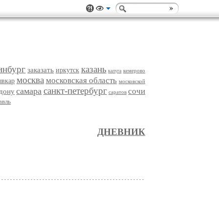
инбург
казань
заказать
иркутск
кемерово
калуга
москва
московская область
ывкар
московской
санкт-петербург
самара
сочи
-дону
саратов
авль
ДНЕВНИК