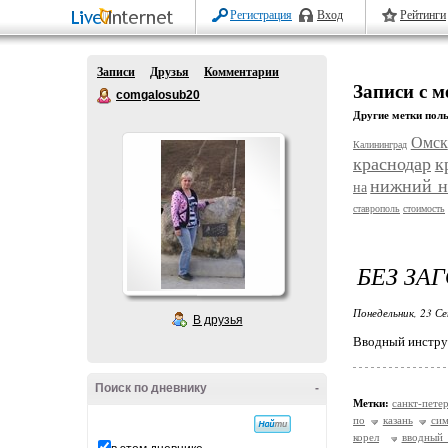
Регистрация
Вход
Рейтинги
Записи
Друзья
Комментарии
Записи с м
comgalosub20
Другие метки поль
Омск
Калининград
краснодар
к
нижний н
на
ставрополь
стоимость
БЕЗ ЗА
Понедельник, 23 Се
В друзья
Вводный инструк
Поиск по дневнику
-
Метки:
санкт-пете
по
казань
си
корел
вводный