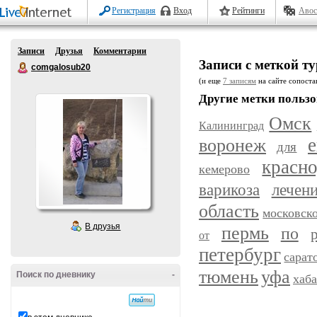
Регистрация
Вход
Рейтинги
Авос
Записи
Друзья
Комментарии
Записи с меткой ту
comgalosub20
(и еще
7 записям
на сайте сопостав
Другие метки пользо
Омск
Калининград
воронеж
е
для
красн
кемерово
варикоза
лечен
область
московск
В друзья
пермь
по
от
петербург
сарат
уфа
тюмень
Поиск по дневнику
-
хаб