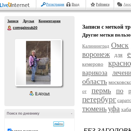
Регистрация
Вход
Рейтинги
Авос
Записи
Друзья
Комментарии
Записи с меткой тр
comgalosub20
Другие метки пользо
Омск
Калининград
воронеж
е
для
красн
кемерово
варикоза
лечен
область
московск
пермь
по
от
В друзья
петербург
сарат
уфа
тюмень
хаб
Поиск по дневнику
-
БЕЗ ЗАГОЛОВ