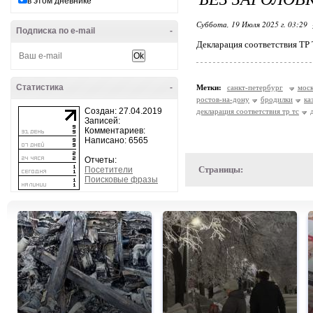
в этом дневнике
Суббота, 19 Июля 2025 г. 03:29
Подписка по e-mail
-
Декларация соответствия ТР 
Статистика
-
Метки:
санкт-петербург
моск
ростов-на-дону
бродилки
ка
Создан: 27.04.2019
декларация соответствия тр тс
Записей:
Комментариев:
Написано: 6565
Отчеты:
Страницы:
Посетители
Поисковые фразы