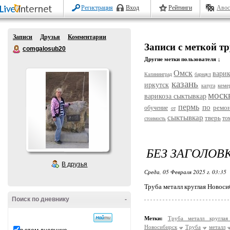
Регистрация
Вход
Рейтинги
Авос
Записи
Друзья
Комментарии
Записи с меткой т
comgalosub20
Другие метки пользователя ↓
Омск
варик
Калининград
барнаул
казань
иркутск
кеме
калуга
моск
варикоза сыктывкар
пермь
по
ремо
обучение
от
сыктывкар
тверь
то
стоимость
БЕЗ ЗАГОЛОВ
В друзья
Среда, 05 Февраля 2025 г. 03:35
Труба металл круглая Новоси
Поиск по дневнику
-
Метки:
Труба металл кругла
Новосибирск
Труба
металл