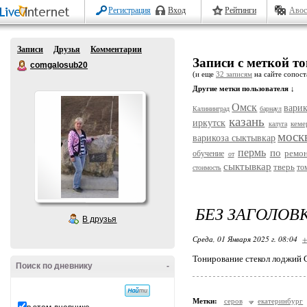
Регистрация
Вход
Рейтинги
Авос
Записи
Друзья
Комментарии
Записи с меткой т
comgalosub20
(и еще
32 записям
на сайте сопост
Другие метки пользователя ↓
Омск
варик
Калининград
барнаул
казань
иркутск
кеме
калуга
моск
варикоза сыктывкар
пермь
по
ремо
обучение
от
сыктывкар
тверь
то
стоимость
БЕЗ ЗАГОЛОВ
В друзья
Среда, 01 Января 2025 г. 08:04
+
Тонирование стекол лоджий 
Поиск по дневнику
-
Метки:
серов
екатеринбург