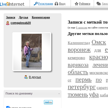
Регистрация
Вход
Рейтинги
Авос
Записи
Друзья
Комментарии
Записи с меткой 
comgalosub20
(и еще
6 записям
на сайте сопостав
Другие метки пользо
Омск
Калининград
воронеж
е
для
красн
кемерово
варикоза
лечен
область
московск
В друзья
пермь
по
от
петербург
сарат
уфа
тюмень
Поиск по дневнику
-
хаб