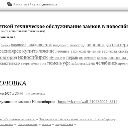
Авось
из (+ сутки) дневников
еткой техническое обслуживание замков в новосиб
 сайте сопоставлена такая метка)
зователя ↓
екатер
воронеж
владивосток
варикоза
владимир
волгоград
для
барнаул
расноярск
купить
лечение
лечение варикоза
лечение варикоза сыкт
новосибирск
овгород
пермь
по
ростов-на
ремонт
обучение
ростов
от
уфа
челябинск
тюмень
сыктывкар
цена
тверь
яросл
томск
тула
хабаровск
ГОЛОВКА
ня 2025 г. 20:30
+ в цитатник
луживание замков в Новосибирске -
https://vk.com/wall-210285905_8314
ое обслуживание замков
Техническое обслуживание замков в Новосибирске
хническое
обслуживание
замков
модный сайт