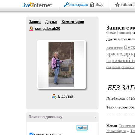
Регистрация
Вход
Рейтинги
Записи
Друзья
Комментарии
Записи с м
comgalosub20
(и еще
4 записям
на
Другие метки поль
Омск
Калининград
краснодар
к
нижний н
на
ставрополь
стоимость
БЕЗ ЗА
В друзья
Понедельник, 09 Ию
Техническое обс
Поиск по дневнику
-
Метки:
Техническ
Новосибирск
Те