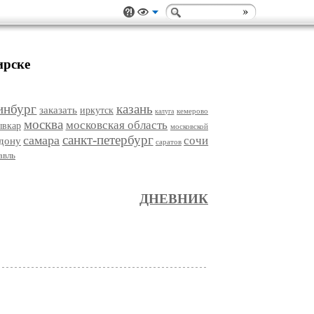
ирске
инбург
казань
заказать
иркутск
кемерово
калуга
москва
московская область
ывкар
московской
санкт-петербург
самара
сочи
-дону
саратов
авль
ДНЕВНИК