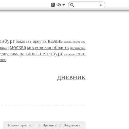
инбург
казань
заказать
иркутск
кемерово
калуга
москва
московская область
ывкар
московской
санкт-петербург
самара
сочи
-дону
саратов
авль
ДНЕВНИК
Комментарии
(
0
)
Нравится
Поделиться