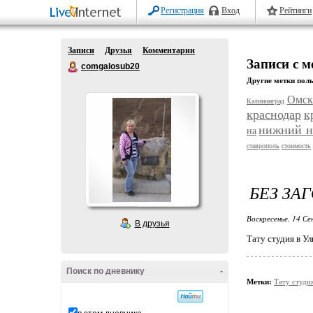
Регистрация
Вход
Рейтинги
Записи
Друзья
Комментарии
Записи с м
comgalosub20
Другие метки поль
Омск
Калининград
краснодар
к
нижний н
на
ставрополь
стоимость
БЕЗ ЗА
Воскресенье, 14 Се
В друзья
Тату студия в Ул
Поиск по дневнику
-
Метки:
Тату студи