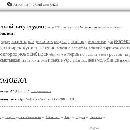
Авось
из (+ сутки) дневников
еткой тату студия
(и еще
176 записям
на сайте сопоставлена такая метка)
зователя ↓
екатер
воронеж
владивосток
варикоза
владимир
волгоград
для
барнаул
расноярск
купить
лечение
лечение варикоза
лечение варикоза сыкт
новосибирск
овгород
пермь
по
ростов-на
ремонт
обучение
ростов
от
уфа
челябинск
тюмень
сыктывкар
цена
тверь
яросл
томск
тула
хабаровск
ГОЛОВКА
нтября 2025 г. 22:27
+ в цитатник
ьяновске -
https://vk.com/wall-230542981_326
я
Тату студия в Ульяновске
Ульяновск
Тату
студия
советчик