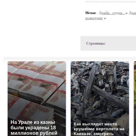
Метки:
Дизайн студии
Диз
полнолуние
Страницы:
На Урале из казны
Как выглядит место
были украдены 18
крушение вертолета на
миллионов рублей
Кавказе: смотреть