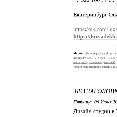
+7 922 106 77 69
Екатеринбург Опа
https://vk.com/lu
https://luxsadekb
Метки:
сайт
березовский
ди
ландшафтного
ревда
асбе
екатеринбург каменск уральский
студии ландшафтного дизайна ар
БЕЗ ЗАГОЛОВ
Пятница, 06 Июня 20
Дизайн студии в