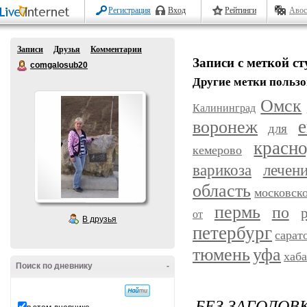
Регистрация
Вход
Рейтинги
Авос
Записи
Друзья
Комментарии
Записи с меткой ст
comgalosub20
Другие метки пользо
Омск
Калининград
воронеж
е
для
красн
кемерово
варикоза
лечен
область
московск
пермь
по
от
В друзья
петербург
сарат
уфа
тюмень
хаб
Поиск по дневнику
-
БЕЗ ЗАГОЛОВ