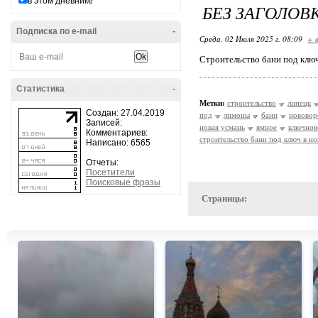
в этом дневнике
БЕЗ ЗАГОЛОВ
Подписка по e-mail
-
Среда, 02 Июля 2025 г. 08:09
+ 
Строительство бани под ключ
Статистика
-
Метки:
строительство
липецк
Создан: 27.04.2019
под
лимоны
бани
новово
Записей:
новая усмань
ямное
ключнов
Комментариев:
строительство бани под ключ в н
Написано: 6565
Отчеты:
Посетители
Поисковые фразы
Страницы: