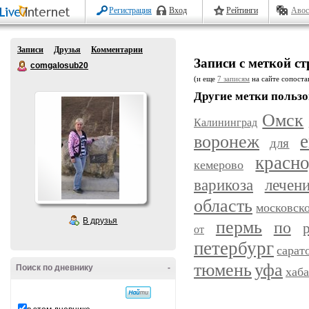
Регистрация
Вход
Рейтинги
Авос
Записи
Друзья
Комментарии
Записи с меткой с
comgalosub20
(и еще
7 записям
на сайте сопостав
Другие метки пользо
Омск
Калининград
воронеж
е
для
красн
кемерово
варикоза
лечен
область
московск
В друзья
пермь
по
от
петербург
сарат
уфа
тюмень
Поиск по дневнику
-
хаб