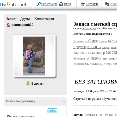
Регистрация
Вход
Рейтинги
Авос
Записи
Друзья
Комментарии
Записи с меткой с
comgalosub20
(и еще
59 записям
на сайте сопост
Другие метки пользователя ↓
Омск
варик
Калининград
барнаул
казань
иркутск
кеме
калуга
моск
варикоза сыктывкар
пермь
по
ремо
обучение
от
сыктывкар
тверь
то
стоимость
БЕЗ ЗАГОЛОВ
В друзья
Четверг, 13 Марта 2025 г. 22:0
Стрельба из ружья обучени
Поиск по дневнику
-
Метки:
Стрельба из ружья 