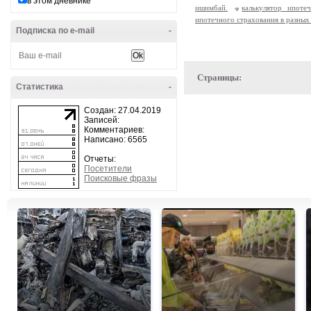
в этом дневнике
ишимбай.
калькулятор ипоте
ипотечного страхования в разных
Подписка по e-mail
-
Страницы:
Статистика
-
Создан: 27.04.2019
Записей:
Комментариев:
Написано: 6565
Отчеты:
Посетители
Поисковые фразы