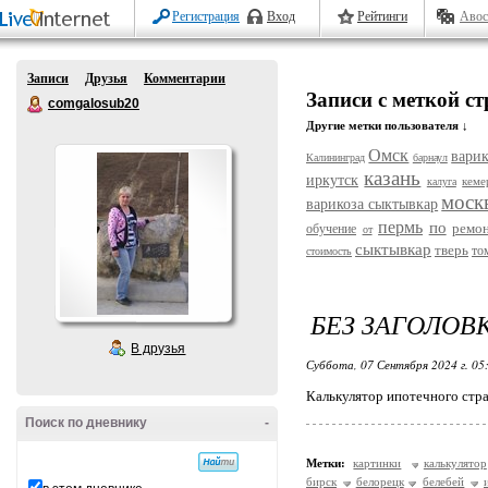
Регистрация
Вход
Рейтинги
Авос
Записи
Друзья
Комментарии
Записи с меткой с
comgalosub20
Другие метки пользователя ↓
Омск
варик
Калининград
барнаул
казань
иркутск
кеме
калуга
моск
варикоза сыктывкар
пермь
по
ремо
обучение
от
сыктывкар
тверь
то
стоимость
БЕЗ ЗАГОЛОВ
В друзья
Суббота, 07 Сентября 2024 г. 05
Калькулятор ипотечного стра
Поиск по дневнику
-
Метки:
картинки
калькулятор
бирск
белорецк
белебей