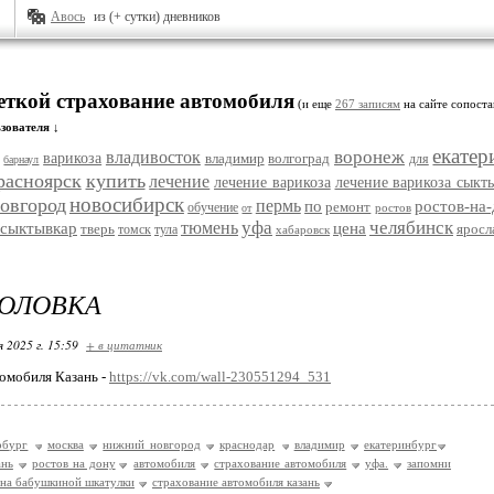
Авось
из (+ сутки) дневников
меткой страхование автомобиля
(и еще
267 записям
на сайте сопоста
зователя ↓
екатер
воронеж
владивосток
варикоза
владимир
волгоград
для
барнаул
расноярск
купить
лечение
лечение варикоза
лечение варикоза сыкт
новосибирск
овгород
пермь
по
ростов-на
ремонт
обучение
ростов
от
уфа
челябинск
тюмень
сыктывкар
цена
тверь
яросл
томск
тула
хабаровск
ГОЛОВКА
я 2025 г. 15:59
+ в цитатник
омобиля Казань -
https://vk.com/wall-230551294_531
рбург
москва
нижний новгород
краснодар
владимир
екатеринбург
ань
ростов на дону
автомобиля
страхование автомобиля
уфа.
запомни
айна бабушкиной шкатулки
страхование автомобиля казань