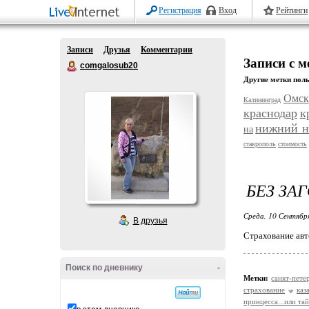
Регистрация
Вход
Рейтинги
Записи
Друзья
Комментарии
Записи с 
comgalosub20
Другие метки поль
Омск
Калининград
краснодар
к
нижний н
на
ставрополь
стоимость
БЕЗ ЗА
Среда, 10 Сентябр
В друзья
Страхование авт
Поиск по дневнику
-
Метки:
санкт-пете
страхование
каз
принцесса...или т