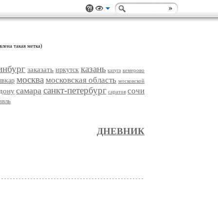
влена такая метка)
инбург
казань
заказать
иркутск
кемерово
калуга
москва
московская область
ывкар
московской
санкт-петербург
самара
сочи
-дону
саратов
авль
ДНЕВНИК