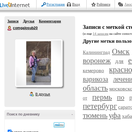
Регистрация
Вход
Рейтинги
Авос
Записи
Друзья
Комментарии
Записи с меткой с
comgalosub20
(и еще
14 записям
на сайте сопост
Другие метки пользо
Омск
Калининград
воронеж
е
для
красн
кемерово
варикоза
лечен
область
московск
В друзья
пермь
по
от
петербург
сарат
уфа
тюмень
Поиск по дневнику
-
хаб