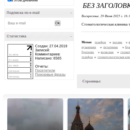
в этом дневнике
БЕЗ ЗАГОЛОВ
Подписка по e-mail
-
Воскресенье, 29 Июня 2025 г. 16:
Стоматологическая клиника 
Статистика
-
Метки:
телефон
москва
Создан: 27.04.2019
кузьминки
печатники
бра
Записей:
братеево
волжская
стомат
Комментариев:
телефон
стоматологическая кли
Написано: 6565
Отчеты:
Посетители
Поисковые фразы
Страницы: