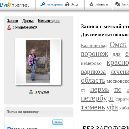
Регистрация
Вход
Рейтинги
Авос
Записи
Друзья
Комментарии
Записи с меткой с
comgalosub20
Другие метки пользо
Омск
Калининград
воронеж
е
для
красн
кемерово
варикоза
лечен
область
московск
пермь
по
от
В друзья
петербург
сарат
уфа
тюмень
хаб
Поиск по дневнику
-
БЕЗ ЗАГОЛОВ