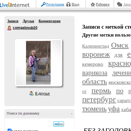
Регистрация
Вход
Рейтинги
Авос
Записи
Друзья
Комментарии
Записи с меткой с
comgalosub20
Другие метки пользо
Омск
Калининград
воронеж
е
для
красн
кемерово
варикоза
лечен
область
московск
пермь
по
от
В друзья
петербург
сарат
уфа
тюмень
хаб
Поиск по дневнику
-
БЕЗ ЗАГОЛОВ