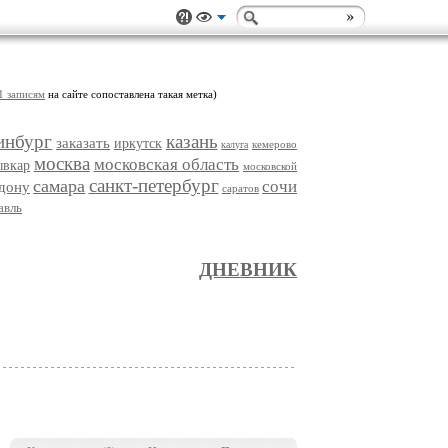
1 записям
на сайте сопоставлена такая метка)
инбург
казань
заказать
иркутск
кемерово
калуга
москва
московская область
ывкар
московской
санкт-петербург
самара
сочи
-дону
саратов
авль
ДНЕВНИК