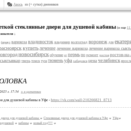
Авось
из (+ сутки) дневников
меткой стеклянные двери для душевой кабины
(и еще
11
зователя ↓
екатер
воронеж
владивосток
варикоза
владимир
волгоград
для
барнаул
расноярск
купить
лечение
лечение варикоза
лечение варикоза сыкт
новосибирск
овгород
пермь
по
ростов-на
ремонт
обучение
ростов
от
уфа
челябинск
тюмень
сыктывкар
цена
тверь
яросл
томск
тула
хабаровск
ГОЛОВКА
2025 г. 17:54
+ в цитатник
и для душевой кабины в Уфе -
https://vk.com/wall-210266821_8713
 двери для душевой кабины
Стеклянные двери для душевой кабины в Уфе
Уфа
ридушевой
кабины
новый год!!!!