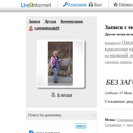
Регистрация
Вход
Рейтинги
Записи
Друзья
Комментарии
Записи с 
comgalosub20
Другие метки поль
Омск
Калининград
краснодар
к
нижний н
на
ставрополь
стоимость
БЕЗ ЗА
Суббота, 07 Июня 
В друзья
Стеклянные двер
Поиск по дневнику
-
Метки:
Стеклянные
Стеклянные
две