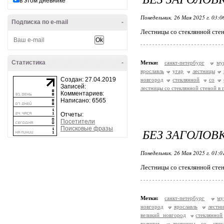
в этом дневнике
Понедельник, 26 Мая 2025 г. 03:
Подписка по e-mail
-
Лестницы со стеклянной стен
Статистика
-
Метки:
санкт-петербург
му
ярославль
угар
лестницы
Создан: 27.04.2019
новгород
стеклянной
со
Записей:
лестницы со стеклянной стеной в 
Комментариев:
Написано: 6565
Отчеты:
Посетители
Поисковые фразы
БЕЗ ЗАГОЛОВ
Понедельник, 26 Мая 2025 г. 01:
Лестницы со стеклянной сте
Метки:
санкт-петербург
му
новгород
ярославль
лестн
великий новгород
стеклянной
великом
лестницы со стек