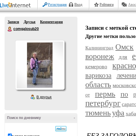
Регистрация
Вход
Рейтинги
Авос
Записи
Друзья
Комментарии
Записи с меткой с
comgalosub20
Другие метки пользо
Омск
Калининград
воронеж
е
для
красн
кемерово
варикоза
лечен
область
московск
пермь
по
от
В друзья
петербург
сарат
уфа
тюмень
хаб
Поиск по дневнику
-
БЕЗ ЗАГОЛОВ