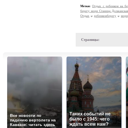
Метки:
Отдых с ребенком на б
берегу моря Станица Должанска
Отдых
ребенкомберегу
моря
Страницы:
Таких событий не
Все новости по
было с 1945: чего
падению вертолета на
ждать всем нам?
Кавказе: читать здесь