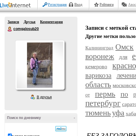
Регистрация
Вход
Рейтинги
Авос
Записи
Друзья
Комментарии
Записи с меткой с
comgalosub20
Другие метки пользо
Омск
Калининград
воронеж
е
для
красн
кемерово
варикоза
лечен
область
московск
пермь
по
от
В друзья
петербург
сарат
уфа
тюмень
хаб
Поиск по дневнику
-
БЕЗ ЗАГОЛОВ