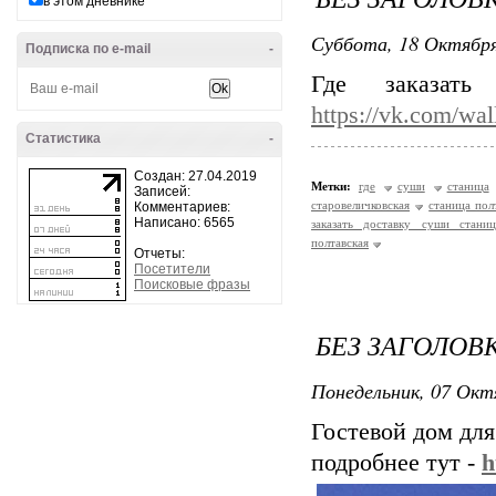
в этом дневнике
Суббота, 18 Октября
Подписка по e-mail
-
Где заказать
https://vk.com/wa
Статистика
-
Создан: 27.04.2019
Метки:
где
суши
станица
Записей:
старовеличковская
станица пол
Комментариев:
Написано: 6565
заказать доставку суши станиц
полтавская
Отчеты:
Посетители
Поисковые фразы
БЕЗ ЗАГОЛОВ
Понедельник, 07 Окт
Гостевой дом дл
подробнее тут -
h